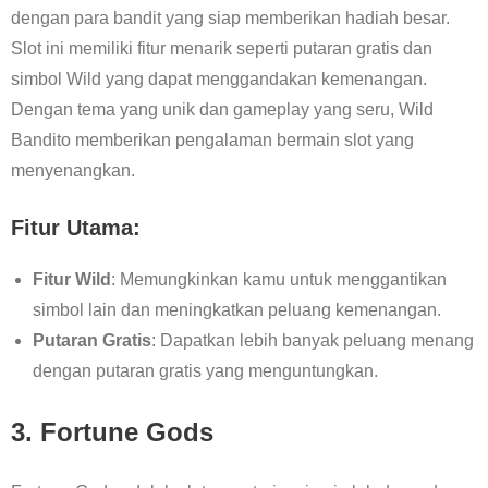
dengan para bandit yang siap memberikan hadiah besar.
Slot ini memiliki fitur menarik seperti putaran gratis dan
simbol Wild yang dapat menggandakan kemenangan.
Dengan tema yang unik dan gameplay yang seru, Wild
Bandito memberikan pengalaman bermain slot yang
menyenangkan.
Fitur Utama:
Fitur Wild
: Memungkinkan kamu untuk menggantikan
simbol lain dan meningkatkan peluang kemenangan.
Putaran Gratis
: Dapatkan lebih banyak peluang menang
dengan putaran gratis yang menguntungkan.
3.
Fortune Gods