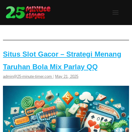
Skip
to
content
Situs Slot Gacor – Strategi Menang
Taruhan Bola Mix Parlay QQ
admin@25-minute-timer.com
|
May 21, 2025