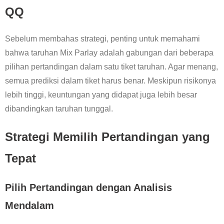
QQ
Sebelum membahas strategi, penting untuk memahami
bahwa taruhan Mix Parlay adalah gabungan dari beberapa
pilihan pertandingan dalam satu tiket taruhan. Agar menang,
semua prediksi dalam tiket harus benar. Meskipun risikonya
lebih tinggi, keuntungan yang didapat juga lebih besar
dibandingkan taruhan tunggal.
Strategi Memilih Pertandingan yang
Tepat
Pilih Pertandingan dengan Analisis
Mendalam