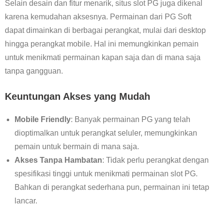
Selain desain dan fitur menarik, situs slot PG juga dikenal
karena kemudahan aksesnya. Permainan dari PG Soft
dapat dimainkan di berbagai perangkat, mulai dari desktop
hingga perangkat mobile. Hal ini memungkinkan pemain
untuk menikmati permainan kapan saja dan di mana saja
tanpa gangguan.
Keuntungan Akses yang Mudah
Mobile Friendly
: Banyak permainan PG yang telah
dioptimalkan untuk perangkat seluler, memungkinkan
pemain untuk bermain di mana saja.
Akses Tanpa Hambatan
: Tidak perlu perangkat dengan
spesifikasi tinggi untuk menikmati permainan slot PG.
Bahkan di perangkat sederhana pun, permainan ini tetap
lancar.