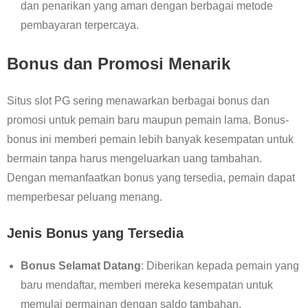
dan penarikan yang aman dengan berbagai metode
pembayaran terpercaya.
Bonus dan Promosi Menarik
Situs slot PG sering menawarkan berbagai bonus dan
promosi untuk pemain baru maupun pemain lama. Bonus-
bonus ini memberi pemain lebih banyak kesempatan untuk
bermain tanpa harus mengeluarkan uang tambahan.
Dengan memanfaatkan bonus yang tersedia, pemain dapat
memperbesar peluang menang.
Jenis Bonus yang Tersedia
Bonus Selamat Datang
: Diberikan kepada pemain yang
baru mendaftar, memberi mereka kesempatan untuk
memulai permainan dengan saldo tambahan.