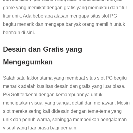
game yang memikat dengan grafis yang memukau dan fitur-
fitur unik. Ada beberapa alasan mengapa situs slot PG
begitu menarik dan mengapa banyak orang memilih untuk
bermain di sini.
Desain dan Grafis yang
Mengagumkan
Salah satu faktor utama yang membuat situs slot PG begitu
menarik adalah kualitas desain dan grafis yang luar biasa.
PG Soft terkenal dengan kemampuannya untuk
menciptakan visual yang sangat detail dan menawan. Mesin
slot mereka sering kali didesain dengan tema-tema yang
unik dan penuh warna, sehingga memberikan pengalaman
visual yang luar biasa bagi pemain.