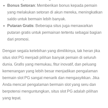
Bonus Setoran
: Memberikan bonus kepada pemain
yang melakukan setoran di akun mereka, meningkatkan
saldo untuk bermain lebih banyak.
Putaran Gratis
: Beberapa situs juga menawarkan
putaran gratis untuk permainan tertentu sebagai bagian
dari promosi.
Dengan segala kelebihan yang dimilikinya, tak heran jika
situs slot PG menjadi pilihan banyak pemain di seluruh
dunia. Grafis yang memukau, fitur inovatif, dan peluang
kemenangan yang lebih besar menjadikan pengalaman
bermain slot PG sangat menarik dan mengasyikkan. Jika
Anda mencari pengalaman bermain slot yang seru dan
berpotensi menguntungkan, situs slot PG adalah pilihan
yang tepat.