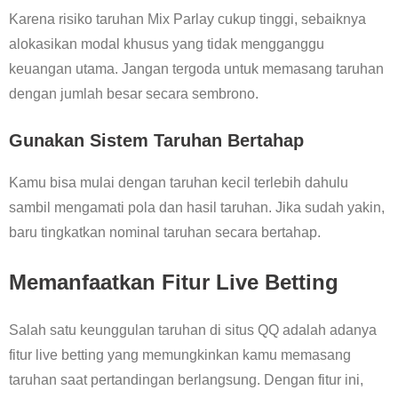
Karena risiko taruhan Mix Parlay cukup tinggi, sebaiknya
alokasikan modal khusus yang tidak mengganggu
keuangan utama. Jangan tergoda untuk memasang taruhan
dengan jumlah besar secara sembrono.
Gunakan Sistem Taruhan Bertahap
Kamu bisa mulai dengan taruhan kecil terlebih dahulu
sambil mengamati pola dan hasil taruhan. Jika sudah yakin,
baru tingkatkan nominal taruhan secara bertahap.
Memanfaatkan Fitur Live Betting
Salah satu keunggulan taruhan di situs QQ adalah adanya
fitur live betting yang memungkinkan kamu memasang
taruhan saat pertandingan berlangsung. Dengan fitur ini,