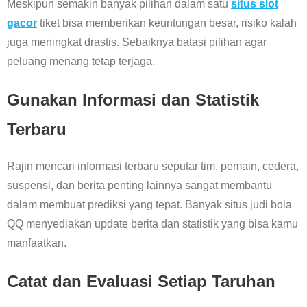
Meskipun semakin banyak pilihan dalam satu
situs slot
gacor
tiket bisa memberikan keuntungan besar, risiko kalah
juga meningkat drastis. Sebaiknya batasi pilihan agar
peluang menang tetap terjaga.
Gunakan Informasi dan Statistik
Terbaru
Rajin mencari informasi terbaru seputar tim, pemain, cedera,
suspensi, dan berita penting lainnya sangat membantu
dalam membuat prediksi yang tepat. Banyak situs judi bola
QQ menyediakan update berita dan statistik yang bisa kamu
manfaatkan.
Catat dan Evaluasi Setiap Taruhan