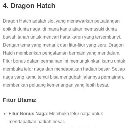
4.
Dragon Hatch
Dragon Hatch adalah slot yang menawarkan petualangan
epik di dunia naga, di mana kamu akan memasuki dunia
bawah tanah untuk mencari harta karun yang tersembunyi.
Dengan tema yang menarik dan fitur-fitur yang seru, Dragon
Hatch memberikan pengalaman bermain yang mendalam.
Fitur bonus dalam permainan ini memungkinkan kamu untuk
membuka telur naga dan mendapatkan hadiah besar. Setiap
naga yang kamu temui bisa mengubah jalannya permainan,
memberikan peluang kemenangan yang lebih besar.
Fitur Utama:
Fitur Bonus Naga
: Membuka telur naga untuk
mendapatkan hadiah besar.