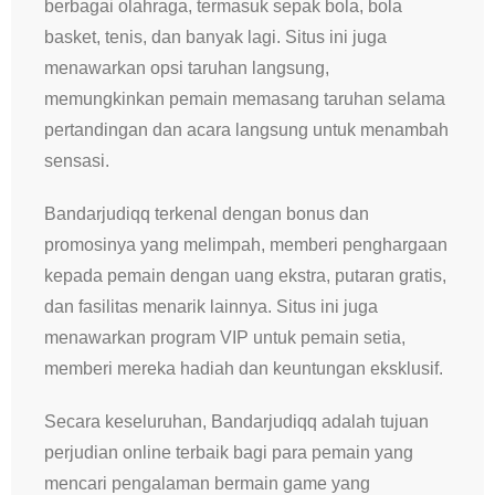
berbagai olahraga, termasuk sepak bola, bola
basket, tenis, dan banyak lagi. Situs ini juga
menawarkan opsi taruhan langsung,
memungkinkan pemain memasang taruhan selama
pertandingan dan acara langsung untuk menambah
sensasi.
Bandarjudiqq terkenal dengan bonus dan
promosinya yang melimpah, memberi penghargaan
kepada pemain dengan uang ekstra, putaran gratis,
dan fasilitas menarik lainnya. Situs ini juga
menawarkan program VIP untuk pemain setia,
memberi mereka hadiah dan keuntungan eksklusif.
Secara keseluruhan, Bandarjudiqq adalah tujuan
perjudian online terbaik bagi para pemain yang
mencari pengalaman bermain game yang