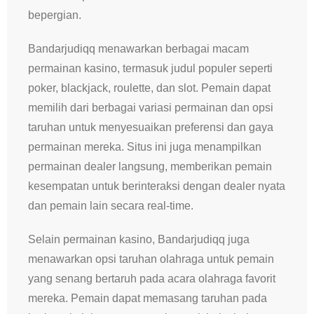
bepergian.
Bandarjudiqq menawarkan berbagai macam
permainan kasino, termasuk judul populer seperti
poker, blackjack, roulette, dan slot. Pemain dapat
memilih dari berbagai variasi permainan dan opsi
taruhan untuk menyesuaikan preferensi dan gaya
permainan mereka. Situs ini juga menampilkan
permainan dealer langsung, memberikan pemain
kesempatan untuk berinteraksi dengan dealer nyata
dan pemain lain secara real-time.
Selain permainan kasino, Bandarjudiqq juga
menawarkan opsi taruhan olahraga untuk pemain
yang senang bertaruh pada acara olahraga favorit
mereka. Pemain dapat memasang taruhan pada