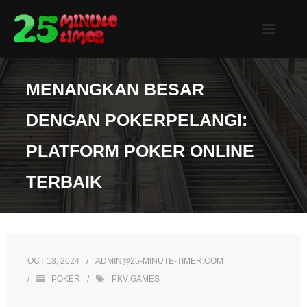
Skip
to
content
MENANGKAN BESAR
DENGAN POKERPELANGI:
PLATFORM POKER ONLINE
TERBAIK
OCT 13, 2024
ADMIN@25-MINUTE-TIMER.COM
POKER
PKV GAMES