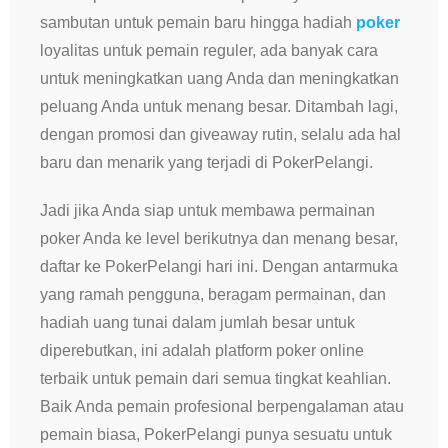
sambutan untuk pemain baru hingga hadiah
poker
loyalitas untuk pemain reguler, ada banyak cara
untuk meningkatkan uang Anda dan meningkatkan
peluang Anda untuk menang besar. Ditambah lagi,
dengan promosi dan giveaway rutin, selalu ada hal
baru dan menarik yang terjadi di PokerPelangi.
Jadi jika Anda siap untuk membawa permainan
poker Anda ke level berikutnya dan menang besar,
daftar ke PokerPelangi hari ini. Dengan antarmuka
yang ramah pengguna, beragam permainan, dan
hadiah uang tunai dalam jumlah besar untuk
diperebutkan, ini adalah platform poker online
terbaik untuk pemain dari semua tingkat keahlian.
Baik Anda pemain profesional berpengalaman atau
pemain biasa, PokerPelangi punya sesuatu untuk