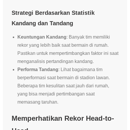
Strategi Berdasarkan Statistik
Kandang dan Tandang
Keuntungan Kandang
: Banyak tim memiliki
rekor yang lebih baik saat bermain di rumah.
Pastikan untuk mempertimbangkan faktor ini saat
menganalisis pertandingan kandang.
Performa Tandang
: Lihat bagaimana tim
berperformasi saat bermain di stadion lawan.
Beberapa tim kesulitan saat jauh dari rumah,
yang bisa menjadi pertimbangan saat
memasang taruhan.
Memperhatikan Rekor Head-to-