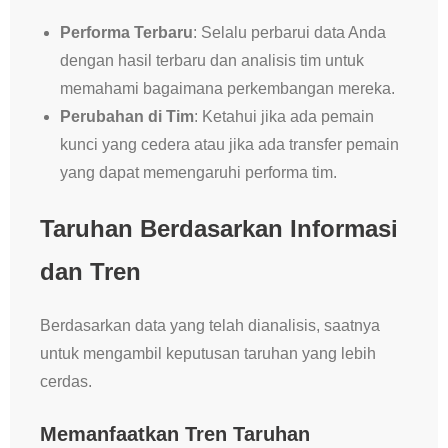
Performa Terbaru
: Selalu perbarui data Anda
dengan hasil terbaru dan analisis tim untuk
memahami bagaimana perkembangan mereka.
Perubahan di Tim
: Ketahui jika ada pemain
kunci yang cedera atau jika ada transfer pemain
yang dapat memengaruhi performa tim.
Taruhan Berdasarkan Informasi
dan Tren
Berdasarkan data yang telah dianalisis, saatnya
untuk mengambil keputusan taruhan yang lebih
cerdas.
Memanfaatkan Tren Taruhan