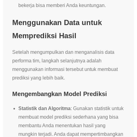
bekerja bisa memberi Anda keuntungan.
Menggunakan Data untuk
Memprediksi Hasil
Setelah mengumpulkan dan menganalisis data
performa tim, langkah selanjutnya adalah
menggunakan informasi tersebut untuk membuat
prediksi yang lebih baik.
Mengembangkan Model Prediksi
Statistik dan Algoritma
: Gunakan statistik untuk
membuat model prediksi sederhana yang bisa
membantu Anda menentukan hasil yang
mungkin terjadi. Anda dapat mempertimbangkan