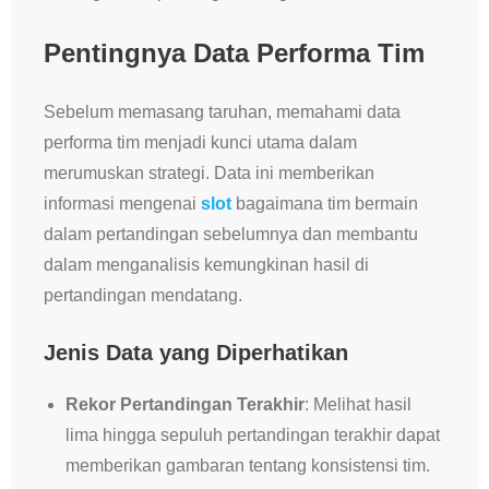
Pentingnya Data Performa Tim
Sebelum memasang taruhan, memahami data
performa tim menjadi kunci utama dalam
merumuskan strategi. Data ini memberikan
informasi mengenai
slot
bagaimana tim bermain
dalam pertandingan sebelumnya dan membantu
dalam menganalisis kemungkinan hasil di
pertandingan mendatang.
Jenis Data yang Diperhatikan
Rekor Pertandingan Terakhir
: Melihat hasil
lima hingga sepuluh pertandingan terakhir dapat
memberikan gambaran tentang konsistensi tim.