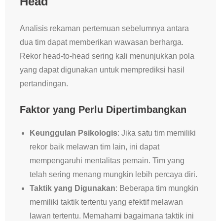
Head
Analisis rekaman pertemuan sebelumnya antara
dua tim dapat memberikan wawasan berharga.
Rekor head-to-head sering kali menunjukkan pola
yang dapat digunakan untuk memprediksi hasil
pertandingan.
Faktor yang Perlu Dipertimbangkan
Keunggulan Psikologis
: Jika satu tim memiliki
rekor baik melawan tim lain, ini dapat
mempengaruhi mentalitas pemain. Tim yang
telah sering menang mungkin lebih percaya diri.
Taktik yang Digunakan
: Beberapa tim mungkin
memiliki taktik tertentu yang efektif melawan
lawan tertentu. Memahami bagaimana taktik ini