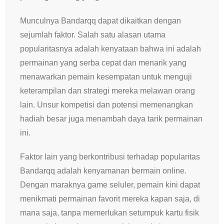
Munculnya Bandarqq dapat dikaitkan dengan
sejumlah faktor. Salah satu alasan utama
popularitasnya adalah kenyataan bahwa ini adalah
permainan yang serba cepat dan menarik yang
menawarkan pemain kesempatan untuk menguji
keterampilan dan strategi mereka melawan orang
lain. Unsur kompetisi dan potensi memenangkan
hadiah besar juga menambah daya tarik permainan
ini.
Faktor lain yang berkontribusi terhadap popularitas
Bandarqq adalah kenyamanan bermain online.
Dengan maraknya game seluler, pemain kini dapat
menikmati permainan favorit mereka kapan saja, di
mana saja, tanpa memerlukan setumpuk kartu fisik