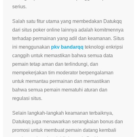
serius.
Salah satu fitur utama yang membedakan Datukqq
dari situs poker online lainnya adalah komitmennya
terhadap permainan yang adil dan keamanan. Situs
ini menggunakan
pkv bandarqq
teknologi enkripsi
canggih untuk memastikan bahwa semua data
pemain tetap aman dan terlindungi, dan
mempekerjakan tim moderator berpengalaman
untuk memantau permainan dan memastikan
bahwa semua pemain mematuhi aturan dan
regulasi situs.
Selain langkah-langkah keamanan terbaiknya,
Datukqq juga menawarkan serangkaian bonus dan
promosi untuk membuat pemain datang kembali