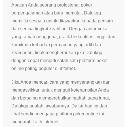
Apakah Anda seorang profesional poker
berpengalaman atau baru memulai, Datukqq
memiliki sesuatu untuk ditawarkan kepada pemain
dari semua tingkat keahlian. Dengan antarmuka
yang ramah pengguna, grafik berkualitas tinggi, dan
komitmen terhadap permainan yang adil dan
keamanan, tidak mengherankan jika Datukqq
dengan cepat menjadi salah satu platform poker
online paling populer di internet.
Jika Anda mencari cara yang menyenangkan dan
mengasyikkan untuk menguji keterampilan Anda
dan bersaing memperebutkan hadiah uang tunai,
Datukqq adalah jawabannya. Daftar hari ini dan
lihat sendiri mengapa platform poker online ini
mengambil alih internet.