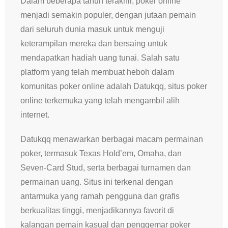
Dalam beberapa tahun terakhir, poker online
menjadi semakin populer, dengan jutaan pemain
dari seluruh dunia masuk untuk menguji
keterampilan mereka dan bersaing untuk
mendapatkan hadiah uang tunai. Salah satu
platform yang telah membuat heboh dalam
komunitas poker online adalah Datukqq, situs poker
online terkemuka yang telah mengambil alih
internet.
Datukqq menawarkan berbagai macam permainan
poker, termasuk Texas Hold’em, Omaha, dan
Seven-Card Stud, serta berbagai turnamen dan
permainan uang. Situs ini terkenal dengan
antarmuka yang ramah pengguna dan grafis
berkualitas tinggi, menjadikannya favorit di
kalangan pemain kasual dan penggemar poker