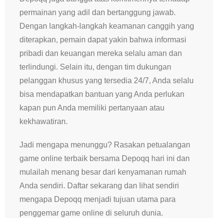
permainan yang adil dan bertanggung jawab.
Dengan langkah-langkah keamanan canggih yang
diterapkan, pemain dapat yakin bahwa informasi
pribadi dan keuangan mereka selalu aman dan
terlindungi. Selain itu, dengan tim dukungan
pelanggan khusus yang tersedia 24/7, Anda selalu
bisa mendapatkan bantuan yang Anda perlukan
kapan pun Anda memiliki pertanyaan atau
kekhawatiran.
Jadi mengapa menunggu? Rasakan petualangan
game online terbaik bersama Depoqq hari ini dan
mulailah menang besar dari kenyamanan rumah
Anda sendiri. Daftar sekarang dan lihat sendiri
mengapa Depoqq menjadi tujuan utama para
penggemar game online di seluruh dunia.