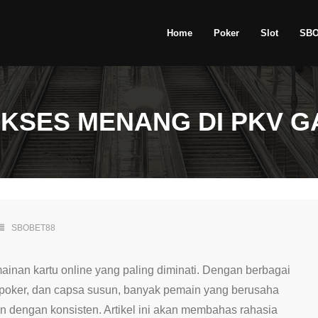
Home
Poker
Slot
SBO
UKSES MENANG DI PKV 
SBOBET88
inan kartu online yang paling diminati. Dengan berbagai
, poker, dan capsa susun, banyak pemain yang berusaha
dengan konsisten. Artikel ini akan membahas rahasia