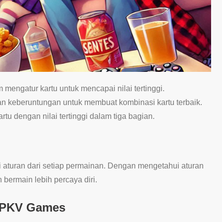
engatur kartu untuk mencapai nilai tertinggi.
n keberuntungan untuk membuat kombinasi kartu terbaik.
u dengan nilai tertinggi dalam tiga bagian.
aturan dari setiap permainan. Dengan mengetahui aturan
bermain lebih percaya diri.
i PKV Games