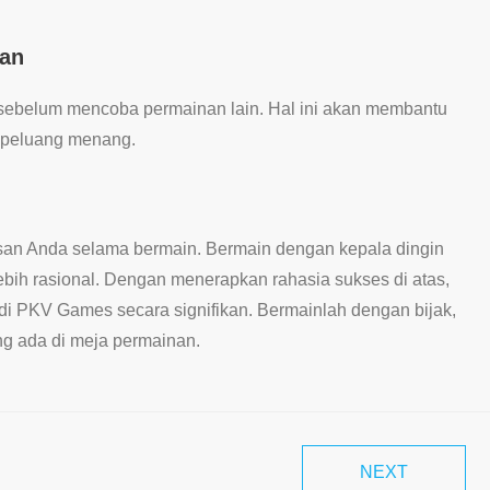
nan
 sebelum mencoba permainan lain. Hal ini akan membantu
 peluang menang.
an Anda selama bermain. Bermain dengan kepala dingin
ih rasional. Dengan menerapkan rahasia sukses di atas,
i PKV Games secara signifikan. Bermainlah dengan bijak,
ang ada di meja permainan.
NEXT