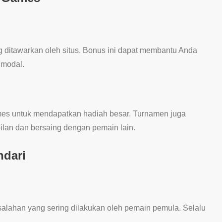
 ditawarkan oleh situs. Bonus ini dapat membantu Anda
modal.
mes untuk mendapatkan hadiah besar. Turnamen juga
ilan dan bersaing dengan pemain lain.
ndari
esalahan yang sering dilakukan oleh pemain pemula. Selalu