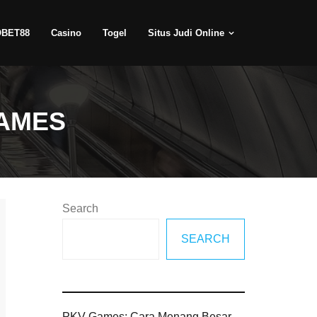
BET88
Casino
Togel
Situs Judi Online
GAMES
Search
SEARCH
PKV Games: Cara Menang Besar