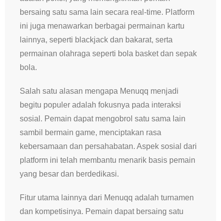
bersaing satu sama lain secara real-time. Platform
ini juga menawarkan berbagai permainan kartu
lainnya, seperti blackjack dan bakarat, serta
permainan olahraga seperti bola basket dan sepak
bola.
Salah satu alasan mengapa Menuqq menjadi
begitu populer adalah fokusnya pada interaksi
sosial. Pemain dapat mengobrol satu sama lain
sambil bermain game, menciptakan rasa
kebersamaan dan persahabatan. Aspek sosial dari
platform ini telah membantu menarik basis pemain
yang besar dan berdedikasi.
Fitur utama lainnya dari Menuqq adalah turnamen
dan kompetisinya. Pemain dapat bersaing satu