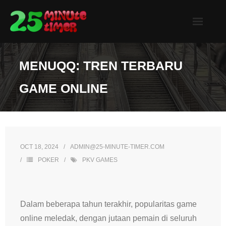
Skip
to
content
MENUQQ: TREN TERBARU
GAME ONLINE
OCT 18, 2024
ADMIN@25-MINUTE-TIMER.COM
POKER
PKV GAMES
Dalam beberapa tahun terakhir, popularitas game
online meledak, dengan jutaan pemain di seluruh