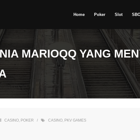
Home
Poker
Slot
SBO
UNIA MARIOQQ YANG ME
A
CASINO
,
POKER
CASINO
,
PKV GAMES