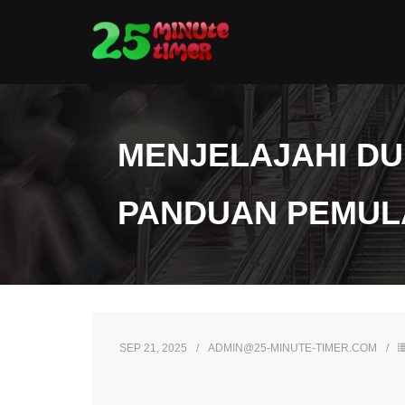
Skip
to
content
MENJELAJAHI D
PANDUAN PEMUL
SEP 21, 2025
ADMIN@25-MINUTE-TIMER.COM