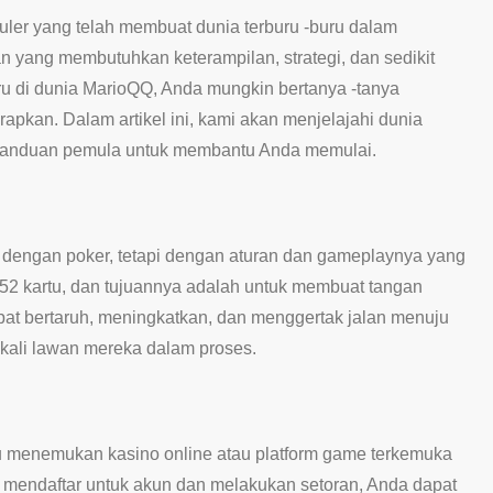
ler yang telah membuat dunia terburu -buru dalam
an yang membutuhkan keterampilan, strategi, dan sedikit
u di dunia MarioQQ, Anda mungkin bertanya -tanya
pkan. Dalam artikel ini, kami akan menjelajahi dunia
panduan pemula untuk membantu Anda memulai.
 dengan poker, tetapi dengan aturan dan gameplaynya yang
 52 kartu, dan tujuannya adalah untuk membuat tangan
pat bertaruh, meningkatkan, dan menggertak jalan menuju
ali lawan mereka dalam proses.
 menemukan kasino online atau platform game terkemuka
mendaftar untuk akun dan melakukan setoran, Anda dapat