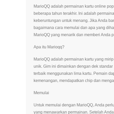
MarioQQ adalah permainan kartu online popu
beberapa tahun terakhir. Ini adalah permain
keberuntungan untuk menang. Jika Anda bar
bagaimana cara memulai dan apa yang dihara
MarioQQ yang menarik dan memberi Anda 
Apa itu Marioqq?
MarioQQ adalah permainan kartu yang mirip
unik. Gim ini dimainkan dengan dek standar
terbaik menggunakan lima kartu. Pemain da
kemenangan, mendapatkan chip dan mengak
Memulai
Untuk memulai dengan MarioQQ, Anda perlu
yang menawarkan permainan. Setelah Anda 