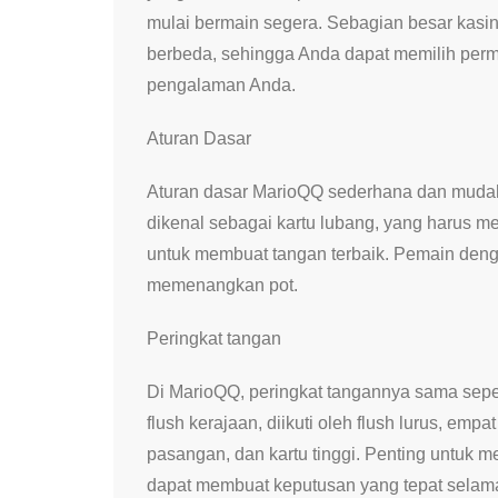
mulai bermain segera. Sebagian besar kasi
berbeda, sehingga Anda dapat memilih perm
pengalaman Anda.
Aturan Dasar
Aturan dasar MarioQQ sederhana dan mudah 
dikenal sebagai kartu lubang, yang harus m
untuk membuat tangan terbaik. Pemain dengan
memenangkan pot.
Peringkat tangan
Di MarioQQ, peringkat tangannya sama sepert
flush kerajaan, diikuti oleh flush lurus, empa
pasangan, dan kartu tinggi. Penting untuk 
dapat membuat keputusan yang tepat selam