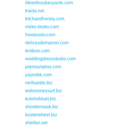
lifewithoutlanyards.com
traida.net
kitchandhoney.com
metro-bistro.com
howtosolv.com
delicesdemanon.com
testboo.com
weddingdressstudio.com
premiumplox.com
yayosbk.com
neilhardie.biz
webmoneysurf.biz
kolohebluet.biz
shootermask.biz
busterwheel.biz
shelfari.net