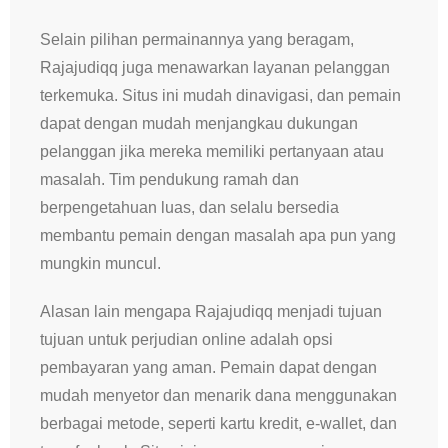
Selain pilihan permainannya yang beragam,
Rajajudiqq juga menawarkan layanan pelanggan
terkemuka. Situs ini mudah dinavigasi, dan pemain
dapat dengan mudah menjangkau dukungan
pelanggan jika mereka memiliki pertanyaan atau
masalah. Tim pendukung ramah dan
berpengetahuan luas, dan selalu bersedia
membantu pemain dengan masalah apa pun yang
mungkin muncul.
Alasan lain mengapa Rajajudiqq menjadi tujuan
tujuan untuk perjudian online adalah opsi
pembayaran yang aman. Pemain dapat dengan
mudah menyetor dan menarik dana menggunakan
berbagai metode, seperti kartu kredit, e-wallet, dan