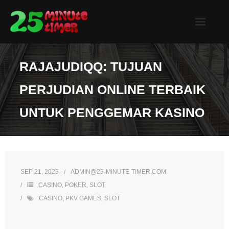
Skip
to
content
RAJAJUDIQQ: TUJUAN
PERJUDIAN ONLINE TERBAIK
UNTUK PENGGEMAR KASINO
SEP 21, 2025
ADMIN@25-MINUTE-TIMER.COM
CASINO
,
POKER
,
SLOT
CASINO
,
PKV GAMES
,
SLOT