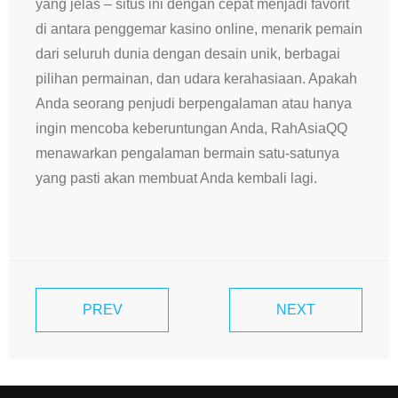
yang jelas – situs ini dengan cepat menjadi favorit
di antara penggemar kasino online, menarik pemain
dari seluruh dunia dengan desain unik, berbagai
pilihan permainan, dan udara kerahasiaan. Apakah
Anda seorang penjudi berpengalaman atau hanya
ingin mencoba keberuntungan Anda, RahAsiaQQ
menawarkan pengalaman bermain satu-satunya
yang pasti akan membuat Anda kembali lagi.
PREV
NEXT