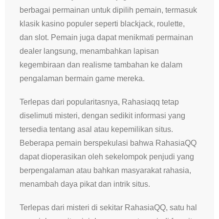
berbagai permainan untuk dipilih pemain, termasuk
klasik kasino populer seperti blackjack, roulette,
dan slot. Pemain juga dapat menikmati permainan
dealer langsung, menambahkan lapisan
kegembiraan dan realisme tambahan ke dalam
pengalaman bermain game mereka.
Terlepas dari popularitasnya, Rahasiaqq tetap
diselimuti misteri, dengan sedikit informasi yang
tersedia tentang asal atau kepemilikan situs.
Beberapa pemain berspekulasi bahwa RahasiaQQ
dapat dioperasikan oleh sekelompok penjudi yang
berpengalaman atau bahkan masyarakat rahasia,
menambah daya pikat dan intrik situs.
Terlepas dari misteri di sekitar RahasiaQQ, satu hal