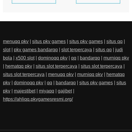
menuqq pkv
|
situs pkv games
|
situs pkv games
|
situs qq
|
slot
|
pkv games bandarqq
|
slot terpercaya
|
situs qq
|
judi
bola
|
x500 slot
|
dominoqq pkv
|
qq
|
bandarqq
|
murniqq pkv
|
hematqq pkv
|
situs slot terpercaya
|
situs slot terpercaya
|
situs slot terpercaya
|
menuqq pkv
|
murniqq pkv
|
hematqq
pkv
|
dominoqq pkv
|
qq
|
bandarqq
|
situs pkv games
|
situs
pkv
|
majestibet
|
miyaqq
|
gajibet
|
https://ahliqq.pkvgamesresmi.org/