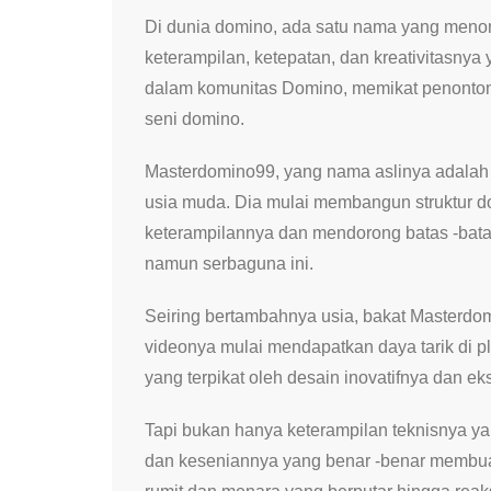
Di dunia domino, ada satu nama yang menon
keterampilan, ketepatan, dan kreativitasnya
dalam komunitas Domino, memikat penonton
seni domino.
Masterdomino99, yang nama aslinya adalah 
usia muda. Dia mulai membangun struktur d
keterampilannya dan mendorong batas -bat
namun serbaguna ini.
Seiring bertambahnya usia, bakat Masterdom
videonya mulai mendapatkan daya tarik di p
yang terpikat oleh desain inovatifnya dan ek
Tapi bukan hanya keterampilan teknisnya y
dan keseniannya yang benar -benar membuat