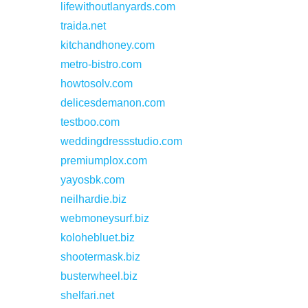
lifewithoutlanyards.com
traida.net
kitchandhoney.com
metro-bistro.com
howtosolv.com
delicesdemanon.com
testboo.com
weddingdressstudio.com
premiumplox.com
yayosbk.com
neilhardie.biz
webmoneysurf.biz
kolohebluet.biz
shootermask.biz
busterwheel.biz
shelfari.net