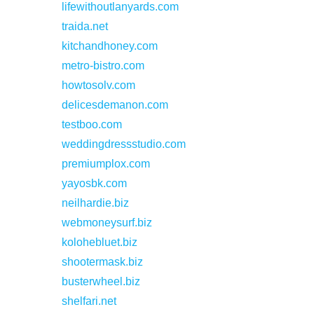
lifewithoutlanyards.com
traida.net
kitchandhoney.com
metro-bistro.com
howtosolv.com
delicesdemanon.com
testboo.com
weddingdressstudio.com
premiumplox.com
yayosbk.com
neilhardie.biz
webmoneysurf.biz
kolohebluet.biz
shootermask.biz
busterwheel.biz
shelfari.net