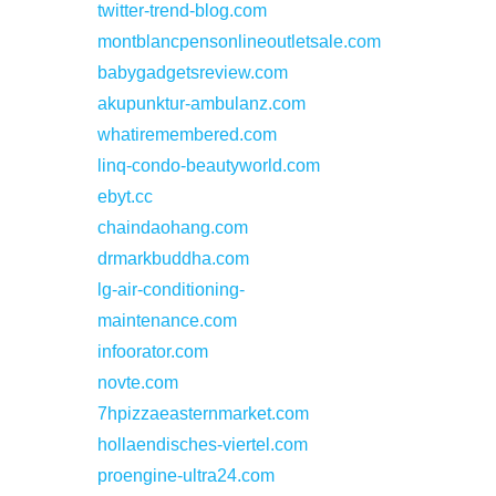
twitter-trend-blog.com
montblancpensonlineoutletsale.com
babygadgetsreview.com
akupunktur-ambulanz.com
whatiremembered.com
linq-condo-beautyworld.com
ebyt.cc
chaindaohang.com
drmarkbuddha.com
lg-air-conditioning-
maintenance.com
infoorator.com
novte.com
7hpizzaeasternmarket.com
hollaendisches-viertel.com
proengine-ultra24.com