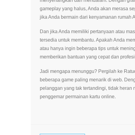
menyenangkan dan mendalam. Dengan grafik 
gameplay yang halus, Anda akan merasa sep
jika Anda bermain dari kenyamanan rumah A
Dan jika Anda memiliki pertanyaan atau ma
tersedia untuk membantu. Apakah Anda mem
atau hanya ingin beberapa tips untuk meni
memberikan bantuan yang cepat dan profesi
Jadi mengapa menunggu? Pergilah ke Ratuqq
beberapa game paling menarik di web. Den
pelanggan yang tak tertandingi, tidak hera
penggemar permainan kartu online.