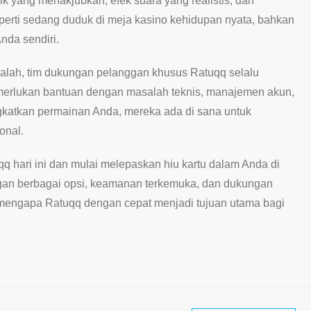
yang menakjubkan, efek suara yang realistis, dan
erti sedang duduk di meja kasino kehidupan nyata, bahkan
nda sendiri.
salah, tim dukungan pelanggan khusus Ratuqq selalu
erlukan bantuan dengan masalah teknis, manajemen akun,
ngkatkan permainan Anda, mereka ada di sana untuk
onal.
 hari ini dan mulai melepaskan hiu kartu dalam Anda di
gan berbagai opsi, keamanan terkemuka, dan dukungan
n mengapa Ratuqq dengan cepat menjadi tujuan utama bagi