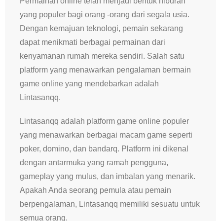
Permainan online telah menjadi bentuk hiburan
yang populer bagi orang -orang dari segala usia.
Dengan kemajuan teknologi, pemain sekarang
dapat menikmati berbagai permainan dari
kenyamanan rumah mereka sendiri. Salah satu
platform yang menawarkan pengalaman bermain
game online yang mendebarkan adalah
Lintasanqq.
Lintasanqq adalah platform game online populer
yang menawarkan berbagai macam game seperti
poker, domino, dan bandarq. Platform ini dikenal
dengan antarmuka yang ramah pengguna,
gameplay yang mulus, dan imbalan yang menarik.
Apakah Anda seorang pemula atau pemain
berpengalaman, Lintasanqq memiliki sesuatu untuk
semua orang.