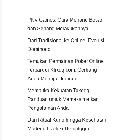
PKV Games: Cara Menang Besar
dan Senang Melakukannya
Dari Tradisional ke Online: Evolusi
Dominoqq
Temukan Permainan Poker Online
Terbaik di Klikqq.com: Gerbang
Anda Menuju Hiburan
Membuka Kekuatan Tokeqq:
Panduan untuk Memaksimalkan
Pengalaman Anda
Dari Ritual Kuno hingga Kesehatan
Modern: Evolusi Hematqqiu