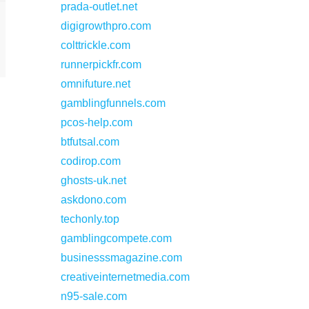
prada-outlet.net
digigrowthpro.com
colttrickle.com
runnerpickfr.com
omnifuture.net
gamblingfunnels.com
pcos-help.com
btfutsal.com
codirop.com
ghosts-uk.net
askdono.com
techonly.top
gamblingcompete.com
businesssmagazine.com
creativeinternetmedia.com
n95-sale.com