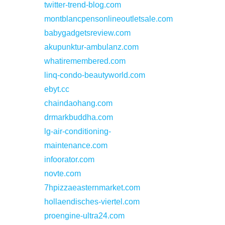
twitter-trend-blog.com
montblancpensonlineoutletsale.com
babygadgetsreview.com
akupunktur-ambulanz.com
whatiremembered.com
linq-condo-beautyworld.com
ebyt.cc
chaindaohang.com
drmarkbuddha.com
lg-air-conditioning-
maintenance.com
infoorator.com
novte.com
7hpizzaeasternmarket.com
hollaendisches-viertel.com
proengine-ultra24.com