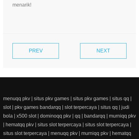
menarik!
PREV
NEXT
menuqq pkv
|
situs pkv games
|
situs pkv games
|
situs qq
|
slot
|
pkv games bandarqq
|
slot terpercaya
|
situs qq
|
judi
bola
|
x500 slot
|
dominoqq pkv
|
qq
|
bandarqq
|
murniqq pkv
|
hematqq pkv
|
situs slot terpercaya
|
situs slot terpercaya
|
situs slot terpercaya
|
menuqq pkv
|
murniqq pkv
|
hematqq