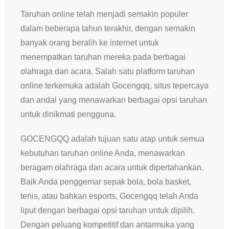
Taruhan online telah menjadi semakin populer
dalam beberapa tahun terakhir, dengan semakin
banyak orang beralih ke internet untuk
menempatkan taruhan mereka pada berbagai
olahraga dan acara. Salah satu platform taruhan
online terkemuka adalah Gocengqq, situs tepercaya
dan andal yang menawarkan berbagai opsi taruhan
untuk dinikmati pengguna.
GOCENGQQ adalah tujuan satu atap untuk semua
kebutuhan taruhan online Anda, menawarkan
beragam olahraga dan acara untuk dipertahankan.
Baik Anda penggemar sepak bola, bola basket,
tenis, atau bahkan esports, Gocengqq telah Anda
liput dengan berbagai opsi taruhan untuk dipilih.
Dengan peluang kompetitif dan antarmuka yang