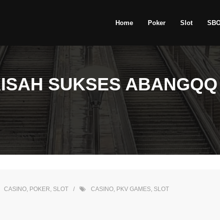
Home
Poker
Slot
SBO
SAH SUKSES ABANGQQ D
CASINO
,
POKER
,
SLOT
CASINO
,
PKV GAMES
,
SLOT