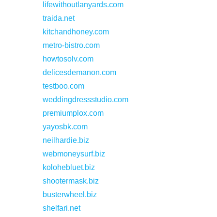
lifewithoutlanyards.com
traida.net
kitchandhoney.com
metro-bistro.com
howtosolv.com
delicesdemanon.com
testboo.com
weddingdressstudio.com
premiumplox.com
yayosbk.com
neilhardie.biz
webmoneysurf.biz
kolohebluet.biz
shootermask.biz
busterwheel.biz
shelfari.net