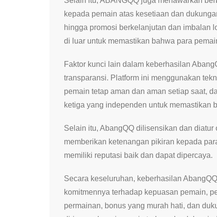
Selain itu, ABANGQQ juga menawarkan ber
kepada pemain atas kesetiaan dan dukungan
hingga promosi berkelanjutan dan imbalan
di luar untuk memastikan bahwa para pemain
Faktor kunci lain dalam keberhasilan Aban
transparansi. Platform ini menggunakan tek
pemain tetap aman dan aman setiap saat, dan
ketiga yang independen untuk memastikan b
Selain itu, AbangQQ dilisensikan dan diatur ol
memberikan ketenangan pikiran kepada par
memiliki reputasi baik dan dapat dipercaya.
Secara keseluruhan, keberhasilan AbangQQ d
komitmennya terhadap kepuasan pemain, per
permainan, bonus yang murah hati, dan d