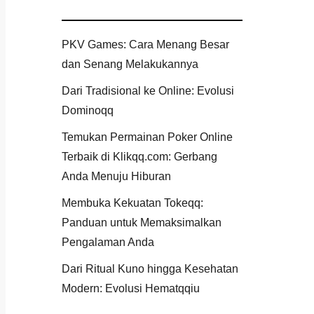
PKV Games: Cara Menang Besar
dan Senang Melakukannya
Dari Tradisional ke Online: Evolusi
Dominoqq
Temukan Permainan Poker Online
Terbaik di Klikqq.com: Gerbang
Anda Menuju Hiburan
Membuka Kekuatan Tokeqq:
Panduan untuk Memaksimalkan
Pengalaman Anda
Dari Ritual Kuno hingga Kesehatan
Modern: Evolusi Hematqqiu