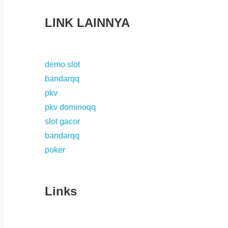
LINK LAINNYA
demo slot
bandarqq
pkv
pkv dominoqq
slot gacor
bandarqq
poker
Links