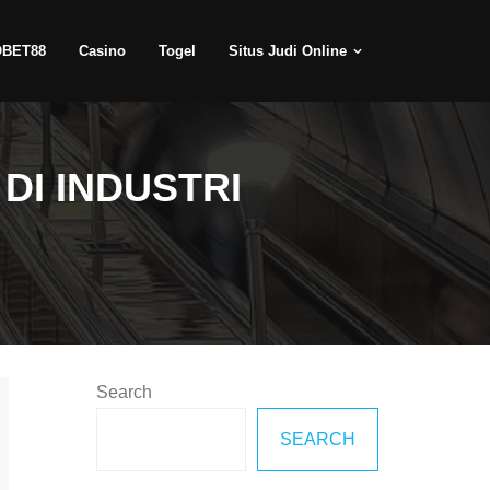
BET88
Casino
Togel
Situs Judi Online
I INDUSTRI
Search
SEARCH