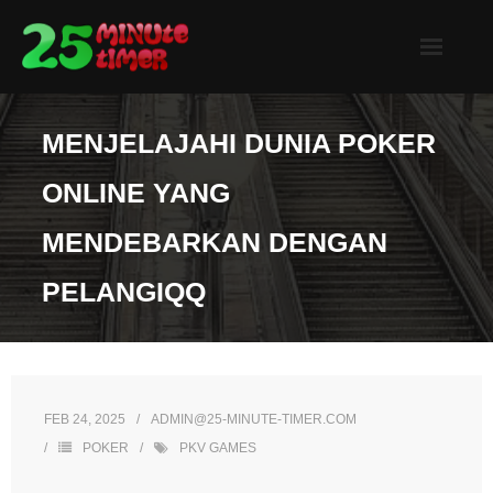
Skip
to
content
MENJELAJAHI DUNIA POKER
ONLINE YANG
MENDEBARKAN DENGAN
PELANGIQQ
FEB 24, 2025
ADMIN@25-MINUTE-TIMER.COM
POKER
PKV GAMES