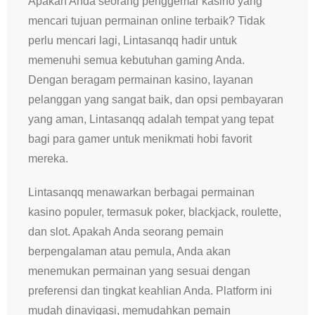
Apakah Anda seorang penggemar kasino yang
mencari tujuan permainan online terbaik? Tidak
perlu mencari lagi, Lintasanqq hadir untuk
memenuhi semua kebutuhan gaming Anda.
Dengan beragam permainan kasino, layanan
pelanggan yang sangat baik, dan opsi pembayaran
yang aman, Lintasanqq adalah tempat yang tepat
bagi para gamer untuk menikmati hobi favorit
mereka.
Lintasanqq menawarkan berbagai permainan
kasino populer, termasuk poker, blackjack, roulette,
dan slot. Apakah Anda seorang pemain
berpengalaman atau pemula, Anda akan
menemukan permainan yang sesuai dengan
preferensi dan tingkat keahlian Anda. Platform ini
mudah dinavigasi, memudahkan pemain