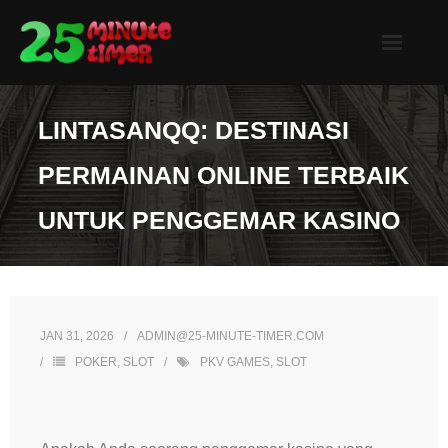
Skip
to
content
LINTASANQQ: DESTINASI
PERMAINAN ONLINE TERBAIK
UNTUK PENGGEMAR KASINO
JAN 31, 2026
ADMIN@25-MINUTE-TIMER.COM
POKER
,
SLOT
PKV GAMES
,
SLOT