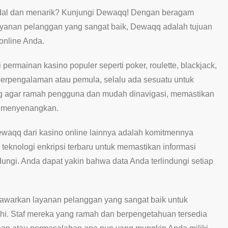
ndal dan menarik? Kunjungi Dewaqq! Dengan beragam
layanan pelanggan yang sangat baik, Dewaqq adalah tujuan
online Anda.
rmainan kasino populer seperti poker, roulette, blackjack,
berpengalaman atau pemula, selalu ada sesuatu untuk
g agar ramah pengguna dan mudah dinavigasi, memastikan
n menyenangkan.
waqq dari kasino online lainnya adalah komitmennya
nologi enkripsi terbaru untuk memastikan informasi
ungi. Anda dapat yakin bahwa data Anda terlindungi setiap
awarkan layanan pelanggan yang sangat baik untuk
i. Staf mereka yang ramah dan berpengetahuan tersedia