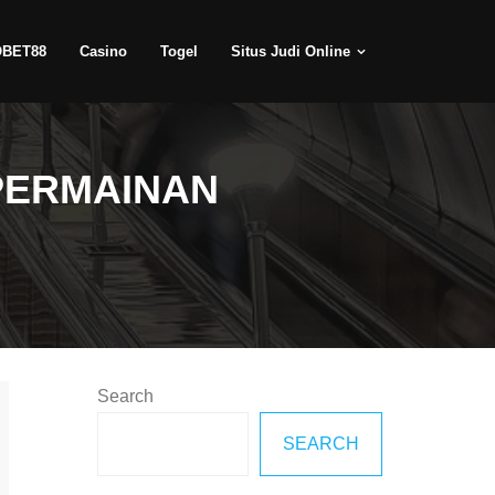
BET88
Casino
Togel
Situs Judi Online
PERMAINAN
Search
SEARCH