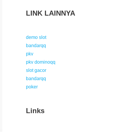
LINK LAINNYA
demo slot
bandarqq
pkv
pkv dominoqq
slot gacor
bandarqq
poker
Links