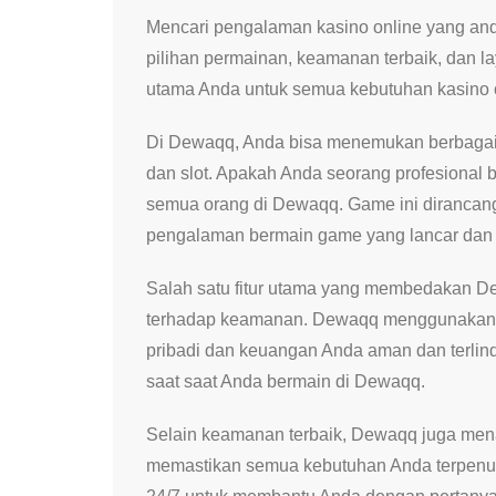
Mencari pengalaman kasino online yang a
pilihan permainan, keamanan terbaik, dan 
utama Anda untuk semua kebutuhan kasino 
Di Dewaqq, Anda bisa menemukan berbagai pe
dan slot. Apakah Anda seorang profesional 
semua orang di Dewaqq. Game ini dirancan
pengalaman bermain game yang lancar da
Salah satu fitur utama yang membedakan De
terhadap keamanan. Dewaqq menggunakan tek
pribadi dan keuangan Anda aman dan terlind
saat saat Anda bermain di Dewaqq.
Selain keamanan terbaik, Dewaqq juga men
memastikan semua kebutuhan Anda terpenuh