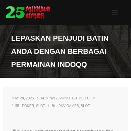
Skip
to
content
LEPASKAN PENJUDI BATIN
ANDA DENGAN BERBAGAI
PERMAINAN INDOQQ
MAY 28, 2025
ADMIN@25-MINUTE-TIMER.COM
POKER
,
SLOT
PKV GAMES
,
SLOT