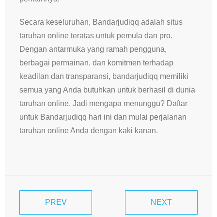
Secara keseluruhan, Bandarjudiqq adalah situs
taruhan online teratas untuk pemula dan pro.
Dengan antarmuka yang ramah pengguna,
berbagai permainan, dan komitmen terhadap
keadilan dan transparansi, bandarjudiqq memiliki
semua yang Anda butuhkan untuk berhasil di dunia
taruhan online. Jadi mengapa menunggu? Daftar
untuk Bandarjudiqq hari ini dan mulai perjalanan
taruhan online Anda dengan kaki kanan.
PREV
NEXT