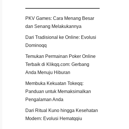
PKV Games: Cara Menang Besar
dan Senang Melakukannya
Dari Tradisional ke Online: Evolusi
Dominoqq
Temukan Permainan Poker Online
Terbaik di Klikqq.com: Gerbang
Anda Menuju Hiburan
Membuka Kekuatan Tokeqq:
Panduan untuk Memaksimalkan
Pengalaman Anda
Dari Ritual Kuno hingga Kesehatan
Modern: Evolusi Hematqqiu