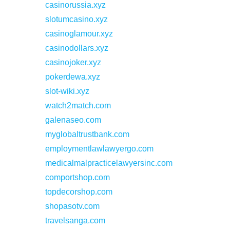
casinorussia.xyz
slotumcasino.xyz
casinoglamour.xyz
casinodollars.xyz
casinojoker.xyz
pokerdewa.xyz
slot-wiki.xyz
watch2match.com
galenaseo.com
myglobaltrustbank.com
employmentlawlawyergo.com
medicalmalpracticelawyersinc.com
comportshop.com
topdecorshop.com
shopasotv.com
travelsanga.com