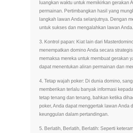
luangkan waktu untuk memikirkan gerakan
permainan. Pertimbangkan hasil yang mungk
langkah lawan Anda selanjutnya. Dengan m
untuk sukses dan mengalahkan lawan Anda
3. Kontrol papan: Kiat lain dari Masterdomin
menempatkan domino Anda secara strategis
memaksa mereka untuk membuat gerakan ya
dapat menentukan aliran permainan dan me
4. Tetap wajah poker: Di dunia domino, san
memberikan terlalu banyak informasi kepa
tetap tenang dan tenang, bahkan ketika dih
poker, Anda dapat menggertak lawan Anda
keunggulan dalam pertandingan.
5. Berlatih, Berlatih, Berlatih: Seperti ket