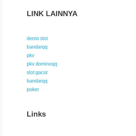
LINK LAINNYA
demo slot
bandarqq
pkv
pkv dominoqq
slot gacor
bandarqq
poker
Links