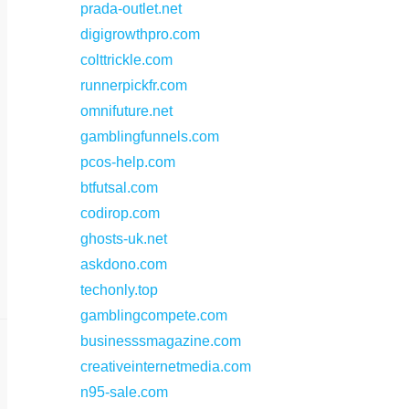
prada-outlet.net
digigrowthpro.com
colttrickle.com
runnerpickfr.com
omnifuture.net
gamblingfunnels.com
pcos-help.com
btfutsal.com
codirop.com
ghosts-uk.net
askdono.com
techonly.top
gamblingcompete.com
businesssmagazine.com
creativeinternetmedia.com
n95-sale.com