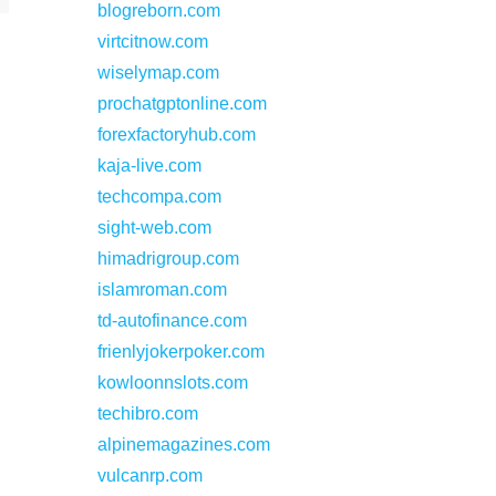
blogreborn.com
virtcitnow.com
wiselymap.com
prochatgptonline.com
forexfactoryhub.com
kaja-live.com
techcompa.com
sight-web.com
himadrigroup.com
islamroman.com
td-autofinance.com
frienlyjokerpoker.com
kowloonnslots.com
techibro.com
alpinemagazines.com
vulcanrp.com