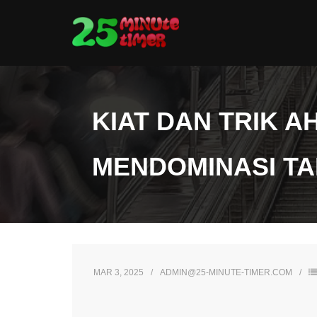
Skip
to
content
KIAT DAN TRIK 
MENDOMINASI TA
MAR 3, 2025
ADMIN@25-MINUTE-TIMER.COM