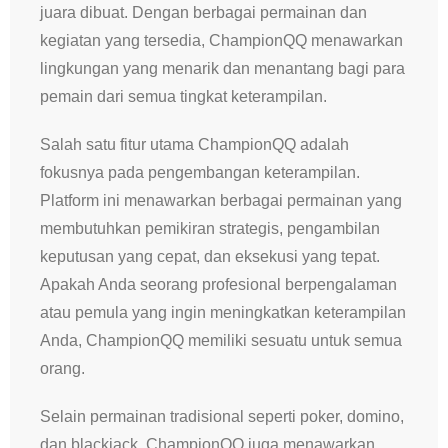
juara dibuat. Dengan berbagai permainan dan
kegiatan yang tersedia, ChampionQQ menawarkan
lingkungan yang menarik dan menantang bagi para
pemain dari semua tingkat keterampilan.
Salah satu fitur utama ChampionQQ adalah
fokusnya pada pengembangan keterampilan.
Platform ini menawarkan berbagai permainan yang
membutuhkan pemikiran strategis, pengambilan
keputusan yang cepat, dan eksekusi yang tepat.
Apakah Anda seorang profesional berpengalaman
atau pemula yang ingin meningkatkan keterampilan
Anda, ChampionQQ memiliki sesuatu untuk semua
orang.
Selain permainan tradisional seperti poker, domino,
dan blackjack, ChampionQQ juga menawarkan