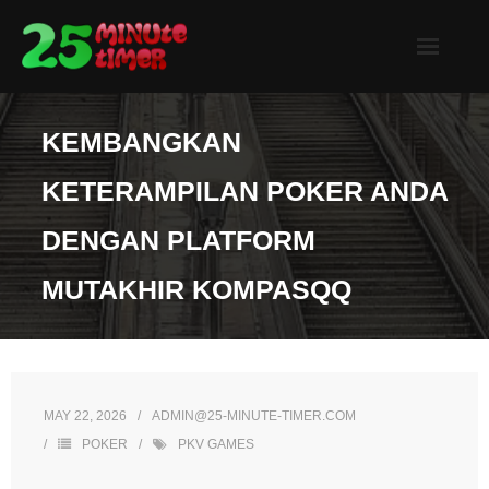
Skip
to
content
KEMBANGKAN
KETERAMPILAN POKER ANDA
DENGAN PLATFORM
MUTAKHIR KOMPASQQ
MAY 22, 2026
ADMIN@25-MINUTE-TIMER.COM
POKER
PKV GAMES