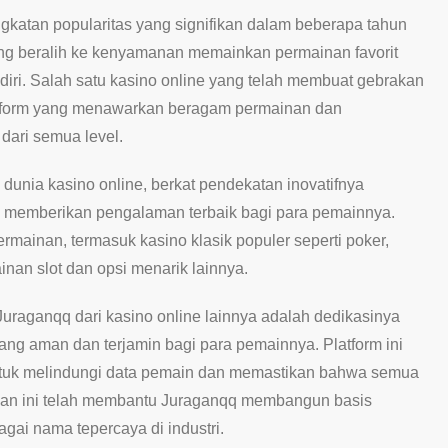
ngkatan popularitas yang signifikan dalam beberapa tahun
ng beralih ke kenyamanan memainkan permainan favorit
ri. Salah satu kasino online yang telah membuat gebrakan
platform yang menawarkan beragam permainan dan
ari semua level.
dunia kasino online, berkat pendekatan inovatifnya
 memberikan pengalaman terbaik bagi para pemainnya.
mainan, termasuk kasino klasik populer seperti poker,
ainan slot dan opsi menarik lainnya.
uraganqq dari kasino online lainnya adalah dedikasinya
ng aman dan terjamin bagi para pemainnya. Platform ini
ntuk melindungi data pemain dan memastikan bahwa semua
nan ini telah membantu Juraganqq membangun basis
gai nama tepercaya di industri.