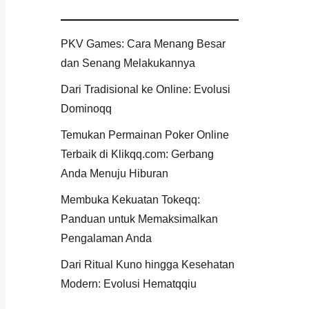
PKV Games: Cara Menang Besar
dan Senang Melakukannya
Dari Tradisional ke Online: Evolusi
Dominoqq
Temukan Permainan Poker Online
Terbaik di Klikqq.com: Gerbang
Anda Menuju Hiburan
Membuka Kekuatan Tokeqq:
Panduan untuk Memaksimalkan
Pengalaman Anda
Dari Ritual Kuno hingga Kesehatan
Modern: Evolusi Hematqqiu