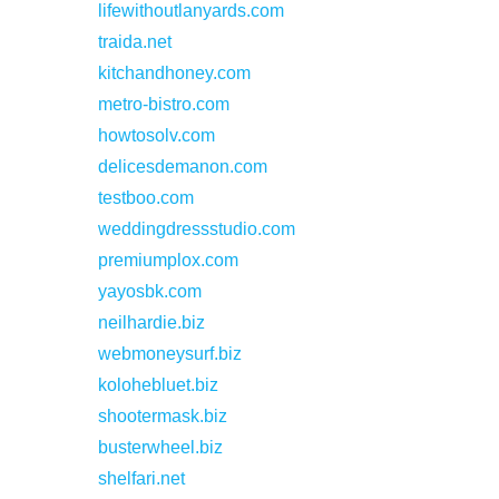
lifewithoutlanyards.com
traida.net
kitchandhoney.com
metro-bistro.com
howtosolv.com
delicesdemanon.com
testboo.com
weddingdressstudio.com
premiumplox.com
yayosbk.com
neilhardie.biz
webmoneysurf.biz
kolohebluet.biz
shootermask.biz
busterwheel.biz
shelfari.net