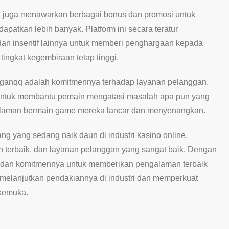
 juga menawarkan berbagai bonus dan promosi untuk
atkan lebih banyak. Platform ini secara teratur
dan insentif lainnya untuk memberi penghargaan kepada
ingkat kegembiraan tetap tinggi.
aganqq adalah komitmennya terhadap layanan pelanggan.
untuk membantu pemain mengatasi masalah apa pun yang
laman bermain game mereka lancar dan menyenangkan.
g yang sedang naik daun di industri kasino online,
erbaik, dan layanan pelanggan yang sangat baik. Dengan
n dan komitmennya untuk memberikan pengalaman terbaik
 melanjutkan pendakiannya di industri dan memperkuat
rkemuka.