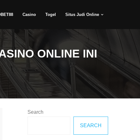
BET88
Casino
Togel
Situs Judi Online
SINO ONLINE INI
Search
SEARCH