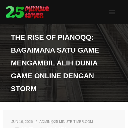
Skip
to
content
THE RISE OF PIANOQQ:
BAGAIMANA SATU GAME
MENGAMBIL ALIH DUNIA
GAME ONLINE DENGAN
STORM
JUN 19, 2026
ADMIN@25-MINUTE-TIMER.COM