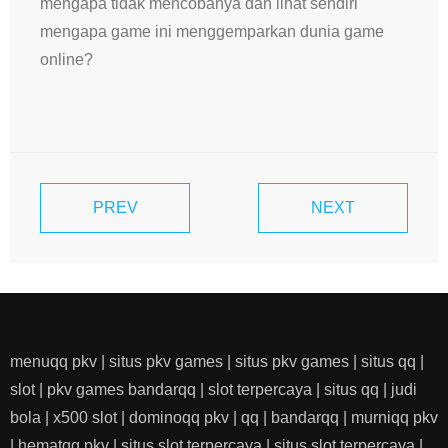
mengapa tidak mencobanya dan lihat sendiri
mengapa game ini menggemparkan dunia game
online?
PREV
NEXT
menuqq pkv
|
situs pkv games
|
situs pkv games
|
situs qq
|
slot
|
pkv games bandarqq
|
slot terpercaya
|
situs qq
|
judi
bola
|
x500 slot
|
dominoqq pkv
|
qq
|
bandarqq
|
murniqq pkv
|
hematqq pkv
|
situs slot terpercaya
|
situs slot terpercaya
|