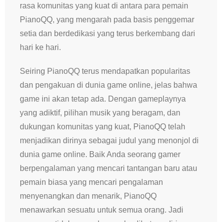
rasa komunitas yang kuat di antara para pemain
PianoQQ, yang mengarah pada basis penggemar
setia dan berdedikasi yang terus berkembang dari
hari ke hari.
Seiring PianoQQ terus mendapatkan popularitas
dan pengakuan di dunia game online, jelas bahwa
game ini akan tetap ada. Dengan gameplaynya
yang adiktif, pilihan musik yang beragam, dan
dukungan komunitas yang kuat, PianoQQ telah
menjadikan dirinya sebagai judul yang menonjol di
dunia game online. Baik Anda seorang gamer
berpengalaman yang mencari tantangan baru atau
pemain biasa yang mencari pengalaman
menyenangkan dan menarik, PianoQQ
menawarkan sesuatu untuk semua orang. Jadi