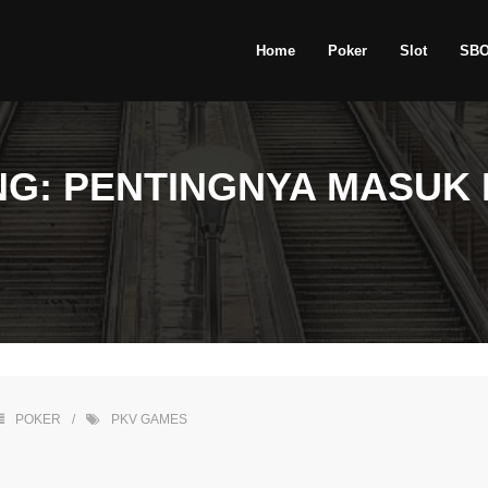
Home
Poker
Slot
SBO
NG: PENTINGNYA MASUK
POKER
PKV GAMES