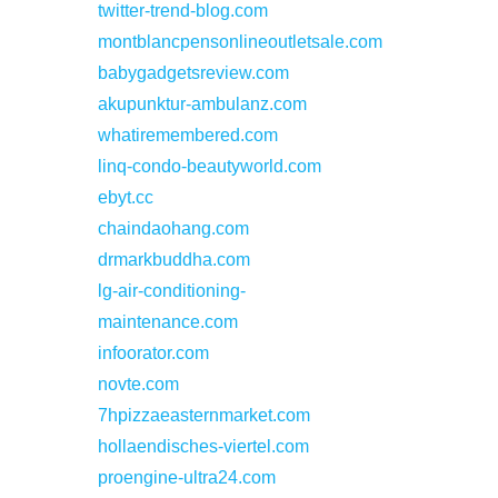
twitter-trend-blog.com
montblancpensonlineoutletsale.com
babygadgetsreview.com
akupunktur-ambulanz.com
whatiremembered.com
linq-condo-beautyworld.com
ebyt.cc
chaindaohang.com
drmarkbuddha.com
lg-air-conditioning-
maintenance.com
infoorator.com
novte.com
7hpizzaeasternmarket.com
hollaendisches-viertel.com
proengine-ultra24.com