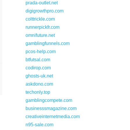
prada-outlet.net
digigrowthpro.com
colttrickle.com
runnerpickfr.com
omnifuture.net
gamblingfunnels.com
pcos-help.com
btfutsal.com
codirop.com
ghosts-uk.net
askdono.com
techonly.top
gamblingcompete.com
businesssmagazine.com
creativeinternetmedia.com
n95-sale.com