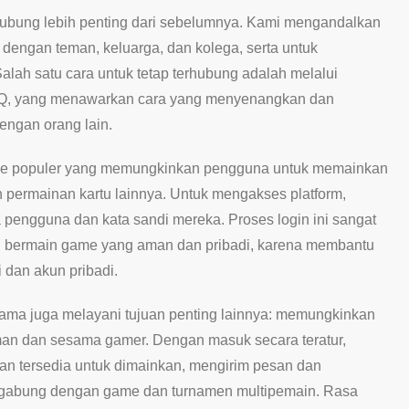
erhubung lebih penting dari sebelumnya. Kami mengandalkan
dengan teman, keluarga, dan kolega, serta untuk
alah satu cara untuk tetap terhubung adalah melalui
oQQ, yang menawarkan cara yang menyenangkan dan
dengan orang lain.
ne populer yang memungkinkan pengguna untuk memainkan
 permainan kartu lainnya. Untuk mengakses platform,
ngguna dan kata sandi mereka. Proses login ini sangat
 bermain game yang aman dan pribadi, karena membantu
 dan akun pribadi.
tama juga melayani tujuan penting lainnya: memungkinkan
man dan sesama gamer. Dengan masuk secara teratur,
an tersedia untuk dimainkan, mengirim pesan dan
rgabung dengan game dan turnamen multipemain. Rasa