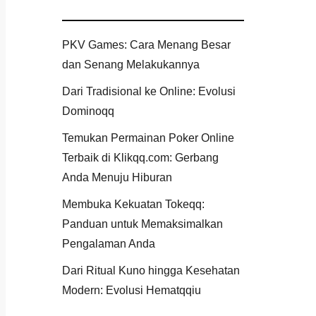
PKV Games: Cara Menang Besar
dan Senang Melakukannya
Dari Tradisional ke Online: Evolusi
Dominoqq
Temukan Permainan Poker Online
Terbaik di Klikqq.com: Gerbang
Anda Menuju Hiburan
Membuka Kekuatan Tokeqq:
Panduan untuk Memaksimalkan
Pengalaman Anda
Dari Ritual Kuno hingga Kesehatan
Modern: Evolusi Hematqqiu