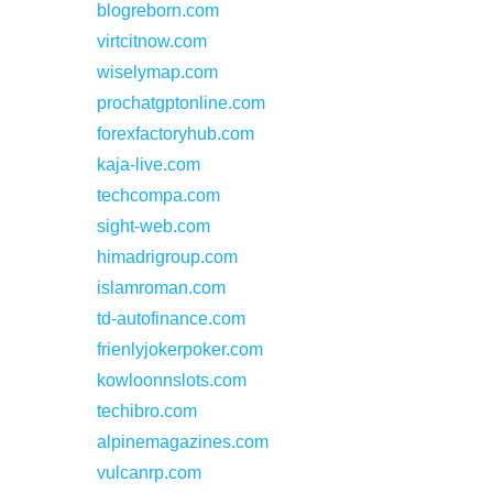
blogreborn.com
virtcitnow.com
wiselymap.com
prochatgptonline.com
forexfactoryhub.com
kaja-live.com
techcompa.com
sight-web.com
himadrigroup.com
islamroman.com
td-autofinance.com
frienlyjokerpoker.com
kowloonnslots.com
techibro.com
alpinemagazines.com
vulcanrp.com