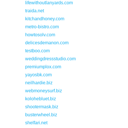
lifewithoutlanyards.com
traida.net
kitchandhoney.com
metro-bistro.com
howtosolv.com
delicesdemanon.com
testboo.com
weddingdressstudio.com
premiumplox.com
yayosbk.com
neilhardie.biz
webmoneysurf.biz
kolohebluet.biz
shootermask.biz
busterwheel.biz
shelfari.net