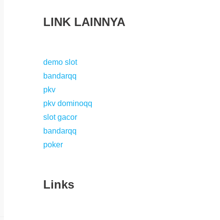
LINK LAINNYA
demo slot
bandarqq
pkv
pkv dominoqq
slot gacor
bandarqq
poker
Links