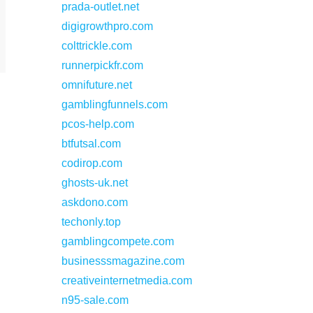
prada-outlet.net
digigrowthpro.com
colttrickle.com
runnerpickfr.com
omnifuture.net
gamblingfunnels.com
pcos-help.com
btfutsal.com
codirop.com
ghosts-uk.net
askdono.com
techonly.top
gamblingcompete.com
businesssmagazine.com
creativeinternetmedia.com
n95-sale.com