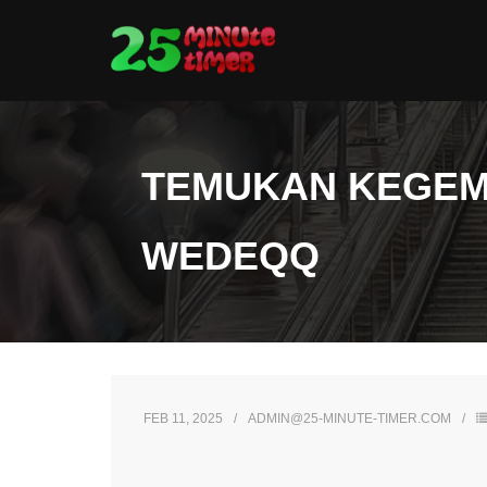
Skip
to
content
TEMUKAN KEGEM
WEDEQQ
FEB 11, 2025
ADMIN@25-MINUTE-TIMER.COM