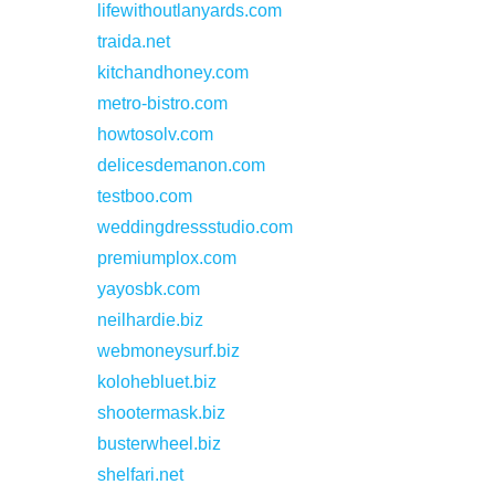
lifewithoutlanyards.com
traida.net
kitchandhoney.com
metro-bistro.com
howtosolv.com
delicesdemanon.com
testboo.com
weddingdressstudio.com
premiumplox.com
yayosbk.com
neilhardie.biz
webmoneysurf.biz
kolohebluet.biz
shootermask.biz
busterwheel.biz
shelfari.net