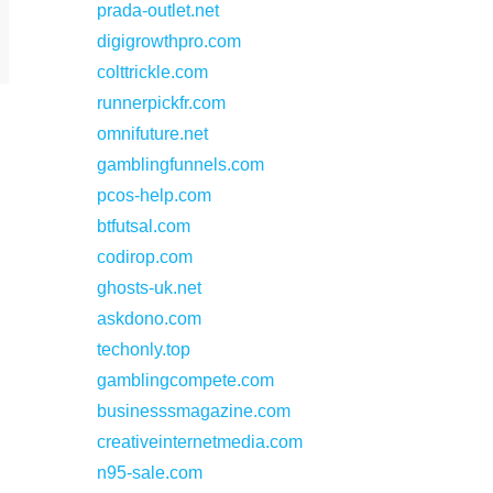
prada-outlet.net
digigrowthpro.com
colttrickle.com
runnerpickfr.com
omnifuture.net
gamblingfunnels.com
pcos-help.com
btfutsal.com
codirop.com
ghosts-uk.net
askdono.com
techonly.top
gamblingcompete.com
businesssmagazine.com
creativeinternetmedia.com
n95-sale.com