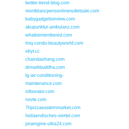
twitter-trend-blog.com
montblancpensonlineoutletsale.com
babygadgetsreview.com
akupunktur-ambulanz.com
whatiremembered.com
linq-condo-beautyworld.com
ebyt.cc
chaindaohang.com
drmarkbuddha.com
lg-air-conditioning-
maintenance.com
infoorator.com
novte.com
7hpizzaeasternmarket.com
hollaendisches-viertel.com
proengine-ultra24.com