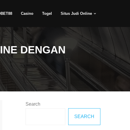
BET88
Casino
Togel
Situs Judi Online
INE DENGAN
Search
SEARCH