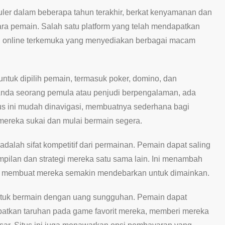
uler dalam beberapa tahun terakhir, berkat kenyamanan dan
a pemain. Salah satu platform yang telah mendapatkan
di online terkemuka yang menyediakan berbagai macam
uk dipilih pemain, termasuk poker, domino, dan
Anda seorang pemula atau penjudi berpengalaman, ada
s ini mudah dinavigasi, membuatnya sederhana bagi
reka sukai dan mulai bermain segera.
adalah sifat kompetitif dari permainan. Pemain dapat saling
mpilan dan strategi mereka satu sama lain. Ini menambah
n, membuat mereka semakin mendebarkan untuk dimainkan.
untuk bermain dengan uang sungguhan. Pemain dapat
tkan taruhan pada game favorit mereka, memberi mereka