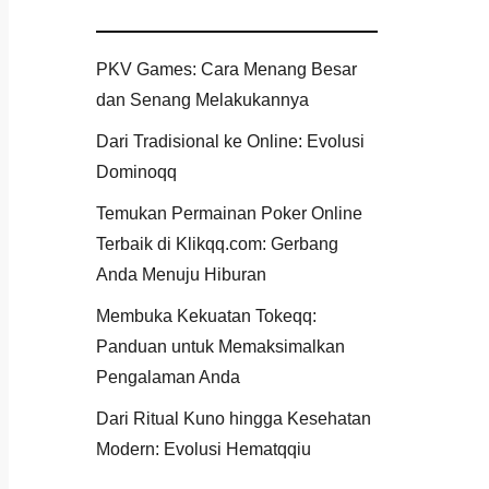
PKV Games: Cara Menang Besar
dan Senang Melakukannya
Dari Tradisional ke Online: Evolusi
Dominoqq
Temukan Permainan Poker Online
Terbaik di Klikqq.com: Gerbang
Anda Menuju Hiburan
Membuka Kekuatan Tokeqq:
Panduan untuk Memaksimalkan
Pengalaman Anda
Dari Ritual Kuno hingga Kesehatan
Modern: Evolusi Hematqqiu