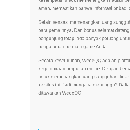
kesempatan untuk memenangkan hadiah besa
aman, memastikan bahwa informasi pribadi 
Selain sensasi memenangkan uang sunggu
para pemainnya. Dari bonus selamat datang 
pengunjung tetap, ada banyak peluang un
pengalaman bermain game Anda.
Secara keseluruhan, WedeQQ adalah platfor
kegembiraan perjudian online. Dengan berb
untuk memenangkan uang sungguhan, tidak
ke situs ini. Jadi mengapa menunggu? Dafta
ditawarkan WedeQQ.