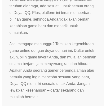
taruhan olahraga, ada sesuatu untuk semua orang
di DoyanQQ. Plus, platform ini terus memperbarui
pilihan game, sehingga Anda tidak akan pernah
kehabisan game baru dan menarik untuk
dimainkan.
Jadi mengapa menunggu? Temukan kegembiraan
game online dengan doyanqq hari ini. Daftar untuk
akun, pilih game favorit Anda, dan mulailah bermain
selama berjam -jam menyenangkan dan hiburan.
Apakah Anda seorang gamer berpengalaman atau
pemula yang ingin mencoba sesuatu yang baru,
DoyanQQ memiliki sesuatu untuk Anda. Jangan
lewatkan kesenangan – daftar sekarang dan
mulailah bermain!