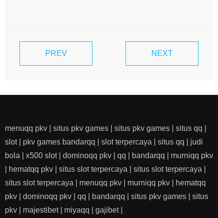
PREV
NEXT
menuqq pkv
|
situs pkv games
|
situs pkv games
|
situs qq
|
slot
|
pkv games bandarqq
|
slot terpercaya
|
situs qq
|
judi
bola
|
x500 slot
|
dominoqq pkv
|
qq
|
bandarqq
|
murniqq pkv
|
hematqq pkv
|
situs slot terpercaya
|
situs slot terpercaya
|
situs slot terpercaya
|
menuqq pkv
|
murniqq pkv
|
hematqq
pkv
|
dominoqq pkv
|
qq
|
bandarqq
|
situs pkv games
|
situs
pkv
|
majestibet
|
miyaqq
|
gajibet
|