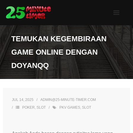
Skip
to
content
TEMUKAN KEGEMBIRAAN
GAME ONLINE DENGAN
DOYANQQ
JUL 14, 2025
ADMIN@25-MINUTE-TIMER.COM
POKER
,
SLOT
PKV GAMES
,
SLOT