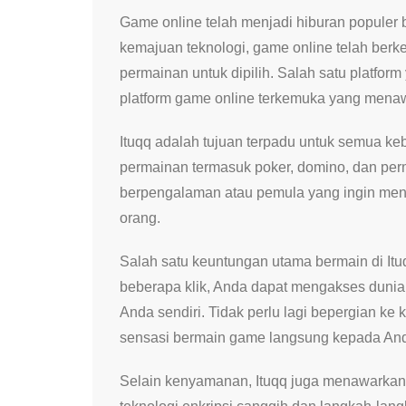
Game online telah menjadi hiburan populer b
kemajuan teknologi, game online telah be
permainan untuk dipilih. Salah satu platform
platform game online terkemuka yang mena
Ituqq adalah tujuan terpadu untuk semua k
permainan termasuk poker, domino, dan per
berpengalaman atau pemula yang ingin menc
orang.
Salah satu keuntungan utama bermain di I
beberapa klik, Anda dapat mengakses duni
Anda sendiri. Tidak perlu lagi bepergian ke 
sensasi bermain game langsung kepada An
Selain kenyamanan, Ituqq juga menawarkan