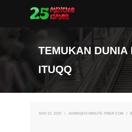
Skip
to
content
TEMUKAN DUNIA 
ITUQQ
NOV 15, 2025
ADMIN@25-MINUTE-TIMER.COM