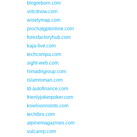
blogreborn.com
virtcitnow.com
wiselymap.com
prochatgptonline.com
forexfactoryhub.com
kaja-live.com
techcompa.com
sight-web.com
himadrigroup.com
islamroman.com
td-autofinance.com
frienlyjokerpoker.com
kowloonnslots.com
techibro.com
alpinemagazines.com
vulcanrp.com