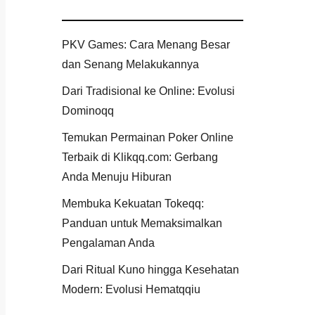
PKV Games: Cara Menang Besar
dan Senang Melakukannya
Dari Tradisional ke Online: Evolusi
Dominoqq
Temukan Permainan Poker Online
Terbaik di Klikqq.com: Gerbang
Anda Menuju Hiburan
Membuka Kekuatan Tokeqq:
Panduan untuk Memaksimalkan
Pengalaman Anda
Dari Ritual Kuno hingga Kesehatan
Modern: Evolusi Hematqqiu