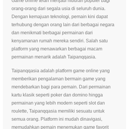
Game online telah menjadi hiburan populer bagi
orang-orang dari segala usia di seluruh dunia.
Dengan kemajuan teknologi, pemain kini dapat
terhubung dengan orang lain dari berbagai negara
dan menikmati berbagai permainan dari
kenyamanan rumah mereka sendiri. Salah satu
platform yang menawarkan berbagai macam
permainan menarik adalah Taipanqqasia.
Taipanqqasia adalah platform game online yang
memberikan pengalaman bermain game yang
mendebarkan bagi para pemain. Dari permainan
kartu klasik seperti poker dan domino hingga
permainan yang lebih modern seperti slot dan
roulette, Taipanqqasia memiliki sesuatu untuk
semua orang. Platform ini mudah dinavigasi,
memudahkan pemain menemukan game favorit