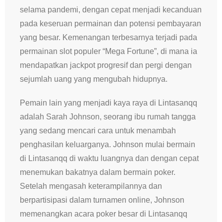
selama pandemi, dengan cepat menjadi kecanduan
pada keseruan permainan dan potensi pembayaran
yang besar. Kemenangan terbesarnya terjadi pada
permainan slot populer “Mega Fortune”, di mana ia
mendapatkan jackpot progresif dan pergi dengan
sejumlah uang yang mengubah hidupnya.
Pemain lain yang menjadi kaya raya di Lintasanqq
adalah Sarah Johnson, seorang ibu rumah tangga
yang sedang mencari cara untuk menambah
penghasilan keluarganya. Johnson mulai bermain
di Lintasanqq di waktu luangnya dan dengan cepat
menemukan bakatnya dalam bermain poker.
Setelah mengasah keterampilannya dan
berpartisipasi dalam turnamen online, Johnson
memenangkan acara poker besar di Lintasanqq