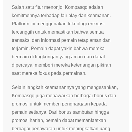
Salah satu fitur menonjol Kompasqq adalah
komitmennya terhadap fair play dan keamanan.
Platform ini menggunakan teknologi enkripsi
tercanggih untuk memastikan bahwa semua
transaksi dan informasi pemain tetap aman dan
terjamin. Pemain dapat yakin bahwa mereka
bermain di lingkungan yang aman dan dapat
dipercaya, memberi mereka ketenangan pikiran
saat mereka fokus pada permainan.
Selain langkah keamanannya yang mengesankan,
Kompasqq juga menawarkan berbagai bonus dan
promosi untuk memberi penghargaan kepada
pemain setianya. Dari bonus sambutan hingga
promosi harian, pemain dapat memanfaatkan
berbagai penawaran untuk meningkatkan uang