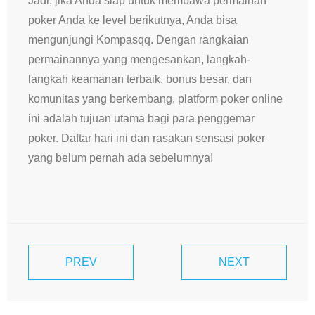
Jadi, jika Anda siap untuk membawa permainan
poker Anda ke level berikutnya, Anda bisa
mengunjungi Kompasqq. Dengan rangkaian
permainannya yang mengesankan, langkah-
langkah keamanan terbaik, bonus besar, dan
komunitas yang berkembang, platform poker online
ini adalah tujuan utama bagi para penggemar
poker. Daftar hari ini dan rasakan sensasi poker
yang belum pernah ada sebelumnya!
PREV
NEXT