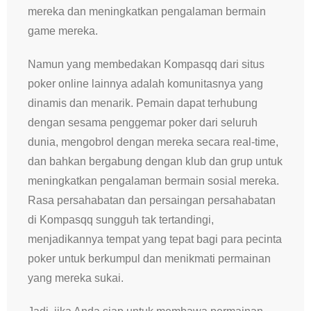
mereka dan meningkatkan pengalaman bermain
game mereka.
Namun yang membedakan Kompasqq dari situs
poker online lainnya adalah komunitasnya yang
dinamis dan menarik. Pemain dapat terhubung
dengan sesama penggemar poker dari seluruh
dunia, mengobrol dengan mereka secara real-time,
dan bahkan bergabung dengan klub dan grup untuk
meningkatkan pengalaman bermain sosial mereka.
Rasa persahabatan dan persaingan persahabatan
di Kompasqq sungguh tak tertandingi,
menjadikannya tempat yang tepat bagi para pecinta
poker untuk berkumpul dan menikmati permainan
yang mereka sukai.