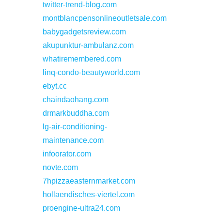
twitter-trend-blog.com
montblancpensonlineoutletsale.com
babygadgetsreview.com
akupunktur-ambulanz.com
whatiremembered.com
linq-condo-beautyworld.com
ebyt.cc
chaindaohang.com
drmarkbuddha.com
lg-air-conditioning-
maintenance.com
infoorator.com
novte.com
7hpizzaeasternmarket.com
hollaendisches-viertel.com
proengine-ultra24.com