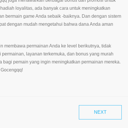
ngqq juga menawarkan berbagai bonus dan promosi untuk
a hadiah loyalitas, ada banyak cara untuk meningkatkan
n bermain game Anda sebaik -baiknya. Dan dengan sistem
apat dengan mudah mengetahui bahwa dana Anda aman
ingin membawa permainan Anda ke level berikutnya, tidak
ai permainan, layanan terkemuka, dan bonus yang murah
a bagi pemain yang ingin meningkatkan permainan mereka.
i Gocengqq!
NEXT