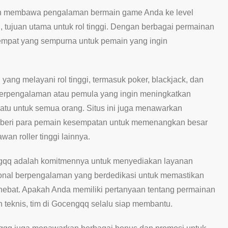
ngin membawa pengalaman bermain game Anda ke level
q, tujuan utama untuk rol tinggi. Dengan berbagai permainan
empat yang sempurna untuk pemain yang ingin
ng melayani rol tinggi, termasuk poker, blackjack, dan
 berpengalaman atau pemula yang ingin meningkatkan
atu untuk semua orang. Situs ini juga menawarkan
emberi para pemain kesempatan untuk memenangkan besar
n roller tinggi lainnya.
qq adalah komitmennya untuk menyediakan layanan
esional berpengalaman yang berdedikasi untuk memastikan
ebat. Apakah Anda memiliki pertanyaan tentang permainan
eknis, tim di Gocengqq selalu siap membantu.