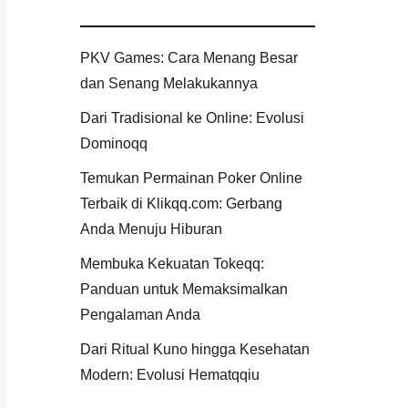
PKV Games: Cara Menang Besar
dan Senang Melakukannya
Dari Tradisional ke Online: Evolusi
Dominoqq
Temukan Permainan Poker Online
Terbaik di Klikqq.com: Gerbang
Anda Menuju Hiburan
Membuka Kekuatan Tokeqq:
Panduan untuk Memaksimalkan
Pengalaman Anda
Dari Ritual Kuno hingga Kesehatan
Modern: Evolusi Hematqqiu