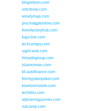
blogreborn.com
virtcitnow.com
wiselymap.com
prochatgptonline.com
forexfactoryhub.com
kaja-live.com
techcompa.com
sight-web.com
himadrigroup.com
islamroman.com
td-autofinance.com
frienlyjokerpoker.com
kowloonnslots.com
techibro.com
alpinemagazines.com
vulcanrp.com