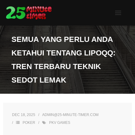
Skip
to
content
SEMUA YANG PERLU ANDA
KETAHUI TENTANG LIPOQQ:
TREN TERBARU TEKNIK
SEDOT LEMAK
DEC 18, 2025
ADMIN@25-MINUTE-TIMER.COM
POKER
PKV GAMES