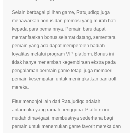
Selain berbagai pilihan game, Ratujudiqq juga
menawarkan bonus dan promosi yang murah hati
kepada para pemainnya. Pemain baru dapat
memanfaatkan bonus selamat datang, sementara
pemain yang ada dapat memperoleh hadiah
loyalitas melalui program VIP platform. Bonus ini
tidak hanya menambah kegembiraan ekstra pada
pengalaman bermain game tetapi juga memberi
pemain kesempatan untuk meningkatkan bankroll
mereka.
Fitur menonjol lain dari Ratujudiqq adalah
antarmuka yang ramah pengguna. Platform ini
mudah dinavigasi, membuatnya sederhana bagi
pemain untuk menemukan game favorit mereka dan