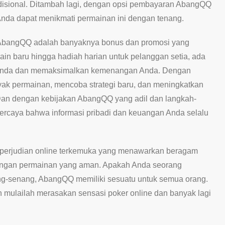
disional. Ditambah lagi, dengan opsi pembayaran AbangQQ
nda dapat menikmati permainan ini dengan tenang.
i AbangQQ adalah banyaknya bonus dan promosi yang
in baru hingga hadiah harian untuk pelanggan setia, ada
 Anda dan memaksimalkan kemenangan Anda. Dengan
yak permainan, mencoba strategi baru, dan meningkatkan
Dan dengan kebijakan AbangQQ yang adil dan langkah-
ercaya bahwa informasi pribadi dan keuangan Anda selalu
 perjudian online terkemuka yang menawarkan beragam
kungan permainan yang aman. Apakah Anda seorang
ng-senang, AbangQQ memiliki sesuatu untuk semua orang.
 mulailah merasakan sensasi poker online dan banyak lagi