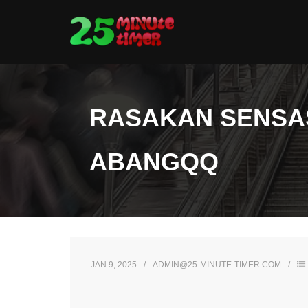
Skip
to
content
RASAKAN SENSAS
ABANGQQ
JAN 9, 2025
ADMIN@25-MINUTE-TIMER.COM