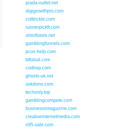
prada-outlet.net
digigrowthpro.com
colttrickle.com
runnerpickfr.com
omnifuture.net
gamblingfunnels.com
pcos-help.com
btfutsal.com
codirop.com
ghosts-uk.net
askdono.com
techonly.top
gamblingcompete.com
businesssmagazine.com
creativeinternetmedia.com
n95-sale.com