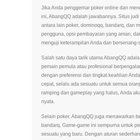
Jika Anda penggemar poker online dan menc
ini, AbangQQ adalah jawabannya. Situs jud
antara lain poker, dominoqq, bandarq, dan
pengguna, opsi pembayaran yang aman, dan
menguji keterampilan Anda dan bersenang-
Salah satu daya tarik utama AbangQQ adalah
pemain pemula atau profesional berpenga
dengan preferensi dan tingkat keahlian And
cepat, selalu ada sesuatu untuk semua oran
ramping dan gameplay yang halus, Anda aka
nyata.
Selain poker, AbangQQ juga menawarkan be
bandarq. Game-game ini sempurna untuk p
sesuatu yang baru. Dengan aturan sederha