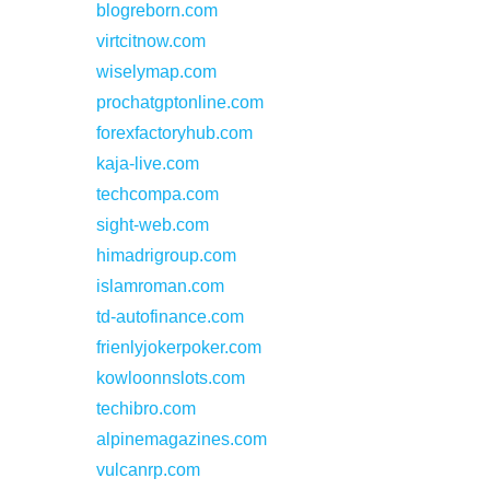
blogreborn.com
virtcitnow.com
wiselymap.com
prochatgptonline.com
forexfactoryhub.com
kaja-live.com
techcompa.com
sight-web.com
himadrigroup.com
islamroman.com
td-autofinance.com
frienlyjokerpoker.com
kowloonnslots.com
techibro.com
alpinemagazines.com
vulcanrp.com