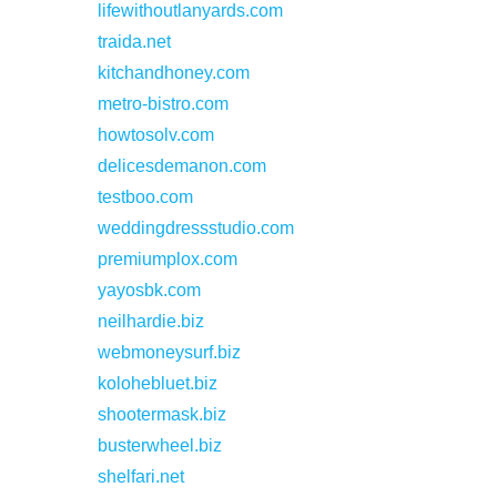
lifewithoutlanyards.com
traida.net
kitchandhoney.com
metro-bistro.com
howtosolv.com
delicesdemanon.com
testboo.com
weddingdressstudio.com
premiumplox.com
yayosbk.com
neilhardie.biz
webmoneysurf.biz
kolohebluet.biz
shootermask.biz
busterwheel.biz
shelfari.net