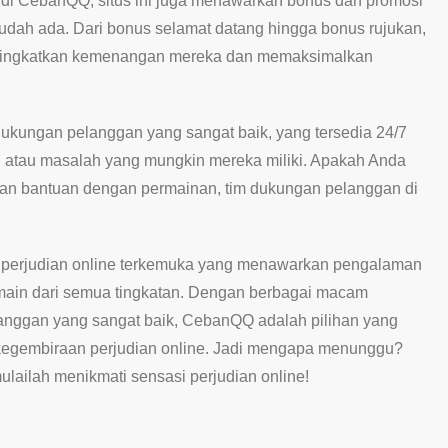
di CebanQQ, situs ini juga menawarkan bonus dan promosi
udah ada. Dari bonus selamat datang hingga bonus rujukan,
eningkatkan kemenangan mereka dan memaksimalkan
dukungan pelanggan yang sangat baik, yang tersedia 24/7
atau masalah yang mungkin mereka miliki. Apakah Anda
kan bantuan dengan permainan, tim dukungan pelanggan di
 perjudian online terkemuka yang menawarkan pengalaman
ain dari semua tingkatan. Dengan berbagai macam
anggan yang sangat baik, CebanQQ adalah pilihan yang
 kegembiraan perjudian online. Jadi mengapa menunggu?
ulailah menikmati sensasi perjudian online!