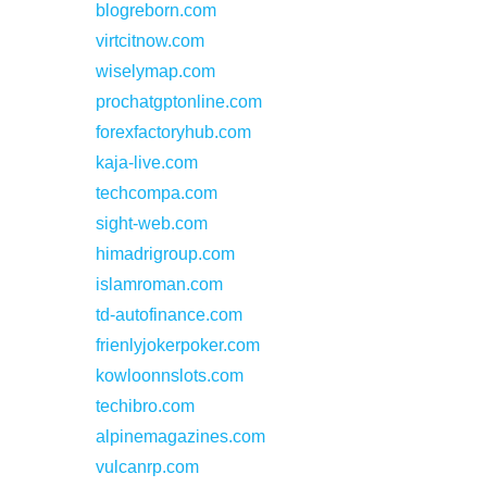
blogreborn.com
virtcitnow.com
wiselymap.com
prochatgptonline.com
forexfactoryhub.com
kaja-live.com
techcompa.com
sight-web.com
himadrigroup.com
islamroman.com
td-autofinance.com
frienlyjokerpoker.com
kowloonnslots.com
techibro.com
alpinemagazines.com
vulcanrp.com