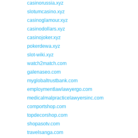
casinorussia.xyz
slotumcasino.xyz
casinoglamour.xyz
casinodollars.xyz
casinojoker.xyz
pokerdewa.xyz
slot-wiki.xyz
watch2match.com
galenaseo.com
myglobaltrustbank.com
employmentlawlawyergo.com
medicalmalpracticelawyersinc.com
comportshop.com
topdecorshop.com
shopasotv.com
travelsanga.com