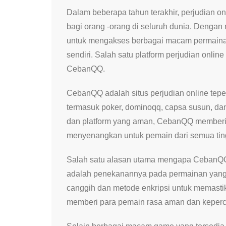
Dalam beberapa tahun terakhir, perjudian o
bagi orang -orang di seluruh dunia. Dengan 
untuk mengakses berbagai macam permaina
sendiri. Salah satu platform perjudian onlin
CebanQQ.
CebanQQ adalah situs perjudian online tep
termasuk poker, dominoqq, capsa susun, d
dan platform yang aman, CebanQQ memberi
menyenangkan untuk pemain dari semua tin
Salah satu alasan utama mengapa CebanQQ t
adalah penekanannya pada permainan yang a
canggih dan metode enkripsi untuk memast
memberi para pemain rasa aman dan keper