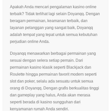
Apakah Anda mencari pengalaman kasino online
terbaik? Tidak terlihat lagi selain Doyanqq. Dengan
beragam permainan, keamanan terbaik, dan
layanan pelanggan yang sangat baik, Doyanqq
adalah tempat yang tepat untuk semua kebutuhan
perjudian online Anda.
Doyanqq menawarkan berbagai permainan yang
sesuai dengan selera setiap pemain. Dari
permainan kasino klasik seperti Blackjack dan
Roulette hingga permainan favorit modern seperti
slot dan poker, selalu ada sesuatu untuk semua
orang di Doyanqq. Dengan grafis berkualitas tinggi
dan gameplay yang halus, Anda akan merasa
seperti berada di kasino sungguhan dari
kenyamanan rumah Anda sendiri.