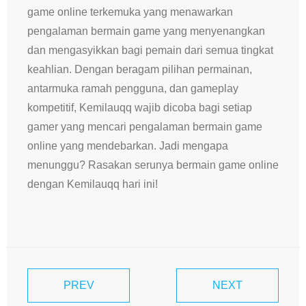
game online terkemuka yang menawarkan
pengalaman bermain game yang menyenangkan
dan mengasyikkan bagi pemain dari semua tingkat
keahlian. Dengan beragam pilihan permainan,
antarmuka ramah pengguna, dan gameplay
kompetitif, Kemilauqq wajib dicoba bagi setiap
gamer yang mencari pengalaman bermain game
online yang mendebarkan. Jadi mengapa
menunggu? Rasakan serunya bermain game online
dengan Kemilauqq hari ini!
PREV
NEXT