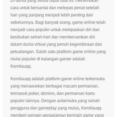
Di dunia yang serba cepat saat ini, menemukan
cara untuk bersantai dan melepas penat setelah
hari yang panjang menjadi lebih penting dari
sebelumnya. Bagi banyak orang, game online telah
menjadi cara populer untuk melepaskan diri dari
kesibukan sehari-hari dan membenamkan diri
dalam dunia virtual yang penuh kegembiraan dan
petualangan. Salah satu platform game online yang
mulai populer di kalangan gamer adalah
Kemilauqq.
Kemilauqq adalah platform game online terkemuka
yang menawarkan berbagai macam permainan,
termasuk poker, domino, dan permainan kartu
populer lainnya. Dengan antarmuka yang ramah
pengguna dan gameplay yang mulus, Kemilauqq
memberi pemain pengalaman bermain game yang