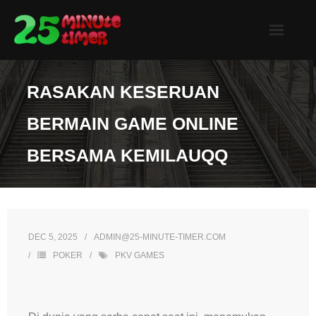
Skip
to
content
RASAKAN KESERUAN
BERMAIN GAME ONLINE
BERSAMA KEMILAUQQ
DEC 5, 2025
ADMIN@25-MINUTE-TIMER.COM
POKER
PKV GAMES