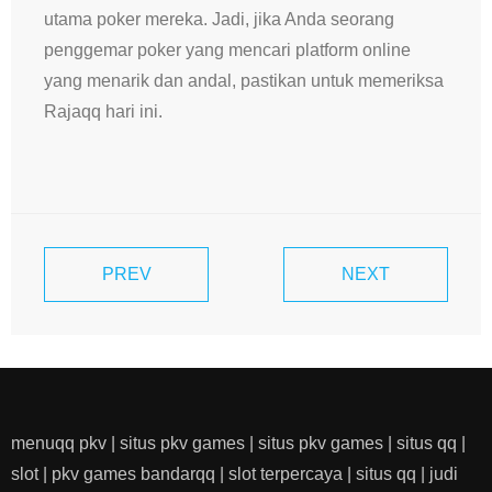
utama poker mereka. Jadi, jika Anda seorang
penggemar poker yang mencari platform online
yang menarik dan andal, pastikan untuk memeriksa
Rajaqq hari ini.
PREV
NEXT
menuqq pkv
|
situs pkv games
|
situs pkv games
|
situs qq
|
slot
|
pkv games bandarqq
|
slot terpercaya
|
situs qq
|
judi