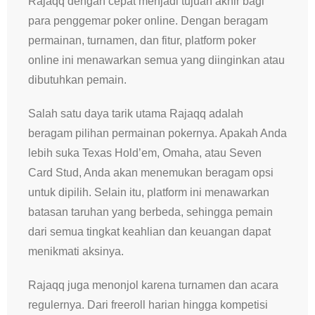
Rajaqq dengan cepat menjadi tujuan akhir bagi
para penggemar poker online. Dengan beragam
permainan, turnamen, dan fitur, platform poker
online ini menawarkan semua yang diinginkan atau
dibutuhkan pemain.
Salah satu daya tarik utama Rajaqq adalah
beragam pilihan permainan pokernya. Apakah Anda
lebih suka Texas Hold’em, Omaha, atau Seven
Card Stud, Anda akan menemukan beragam opsi
untuk dipilih. Selain itu, platform ini menawarkan
batasan taruhan yang berbeda, sehingga pemain
dari semua tingkat keahlian dan keuangan dapat
menikmati aksinya.
Rajaqq juga menonjol karena turnamen dan acara
regulernya. Dari freeroll harian hingga kompetisi