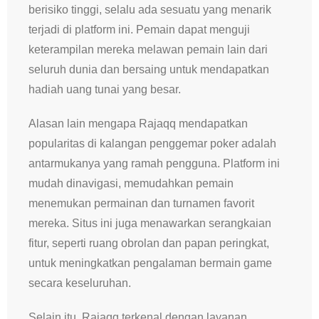
berisiko tinggi, selalu ada sesuatu yang menarik
terjadi di platform ini. Pemain dapat menguji
keterampilan mereka melawan pemain lain dari
seluruh dunia dan bersaing untuk mendapatkan
hadiah uang tunai yang besar.
Alasan lain mengapa Rajaqq mendapatkan
popularitas di kalangan penggemar poker adalah
antarmukanya yang ramah pengguna. Platform ini
mudah dinavigasi, memudahkan pemain
menemukan permainan dan turnamen favorit
mereka. Situs ini juga menawarkan serangkaian
fitur, seperti ruang obrolan dan papan peringkat,
untuk meningkatkan pengalaman bermain game
secara keseluruhan.
Selain itu, Rajaqq terkenal dengan layanan