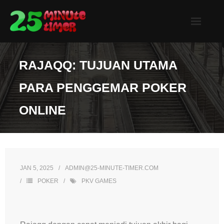
Skip
to
content
RAJAQQ: TUJUAN UTAMA
PARA PENGGEMAR POKER
ONLINE
JAN 5, 2025
ADMIN@25-MINUTE-TIMER.COM
POKER
PKV GAMES