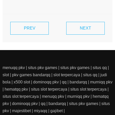
PREV
NEXT
menuqq pkv
|
situs pkv games
|
situs pkv games
|
situs qq
|
slot
|
pkv games bandarqq
|
slot terpercaya
|
situs qq
|
judi
bola
|
x500 slot
|
dominoqq pkv
|
qq
|
bandarqq
|
murniqq pkv
|
hematqq pkv
|
situs slot terpercaya
|
situs slot terpercaya
|
situs slot terpercaya
|
menuqq pkv
|
murniqq pkv
|
hematqq
pkv
|
dominoqq pkv
|
qq
|
bandarqq
|
situs pkv games
|
situs
pkv
|
majestibet
|
miyaqq
|
gajibet
|