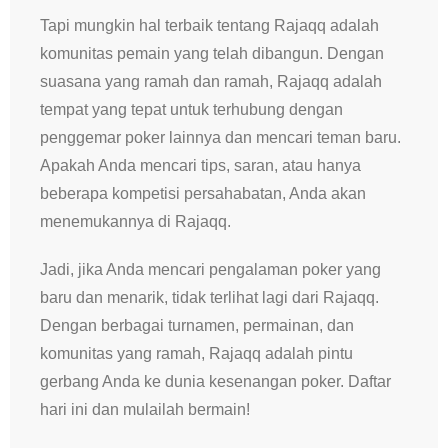
Tapi mungkin hal terbaik tentang Rajaqq adalah
komunitas pemain yang telah dibangun. Dengan
suasana yang ramah dan ramah, Rajaqq adalah
tempat yang tepat untuk terhubung dengan
penggemar poker lainnya dan mencari teman baru.
Apakah Anda mencari tips, saran, atau hanya
beberapa kompetisi persahabatan, Anda akan
menemukannya di Rajaqq.
Jadi, jika Anda mencari pengalaman poker yang
baru dan menarik, tidak terlihat lagi dari Rajaqq.
Dengan berbagai turnamen, permainan, dan
komunitas yang ramah, Rajaqq adalah pintu
gerbang Anda ke dunia kesenangan poker. Daftar
hari ini dan mulailah bermain!