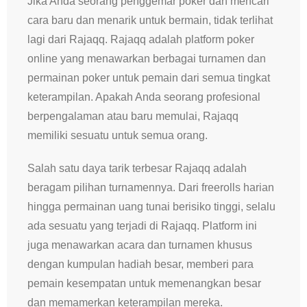
Jika Anda seorang penggemar poker dan mencari
cara baru dan menarik untuk bermain, tidak terlihat
lagi dari Rajaqq. Rajaqq adalah platform poker
online yang menawarkan berbagai turnamen dan
permainan poker untuk pemain dari semua tingkat
keterampilan. Apakah Anda seorang profesional
berpengalaman atau baru memulai, Rajaqq
memiliki sesuatu untuk semua orang.
Salah satu daya tarik terbesar Rajaqq adalah
beragam pilihan turnamennya. Dari freerolls harian
hingga permainan uang tunai berisiko tinggi, selalu
ada sesuatu yang terjadi di Rajaqq. Platform ini
juga menawarkan acara dan turnamen khusus
dengan kumpulan hadiah besar, memberi para
pemain kesempatan untuk memenangkan besar
dan memamerkan keterampilan mereka.