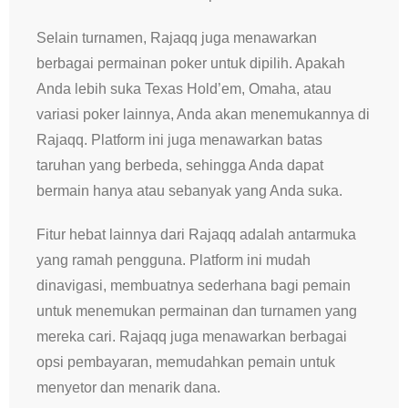
Selain turnamen, Rajaqq juga menawarkan
berbagai permainan poker untuk dipilih. Apakah
Anda lebih suka Texas Hold’em, Omaha, atau
variasi poker lainnya, Anda akan menemukannya di
Rajaqq. Platform ini juga menawarkan batas
taruhan yang berbeda, sehingga Anda dapat
bermain hanya atau sebanyak yang Anda suka.
Fitur hebat lainnya dari Rajaqq adalah antarmuka
yang ramah pengguna. Platform ini mudah
dinavigasi, membuatnya sederhana bagi pemain
untuk menemukan permainan dan turnamen yang
mereka cari. Rajaqq juga menawarkan berbagai
opsi pembayaran, memudahkan pemain untuk
menyetor dan menarik dana.