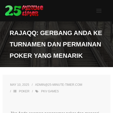
Skip
to
content
RAJAQQ: GERBANG ANDA KE
TURNAMEN DAN PERMAINAN
POKER YANG MENARIK
MAY 10, 2025
ADMIN@25-MINUTE-TIMER.COM
POKER
PKV GAMES