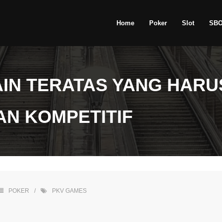
Home
Poker
Slot
SBO
IN TERATAS YANG HARU
N KOMPETITIF
POKER
PKV GAMES