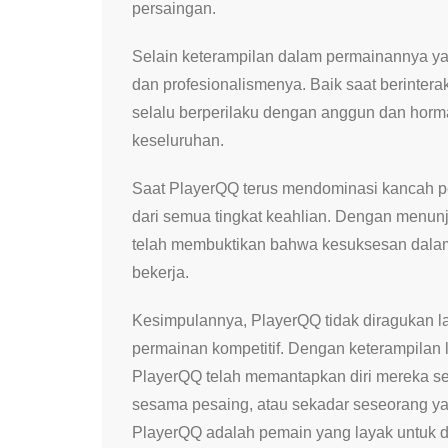
persaingan.
Selain keterampilan dalam permainannya ya
dan profesionalismenya. Baik saat berinte
selalu berperilaku dengan anggun dan horma
keseluruhan.
Saat PlayerQQ terus mendominasi kancah pe
dari semua tingkat keahlian. Dengan menunju
telah membuktikan bahwa kesuksesan dalam
bekerja.
Kesimpulannya, PlayerQQ tidak diragukan la
permainan kompetitif. Dengan keterampilan lu
PlayerQQ telah memantapkan diri mereka se
sesama pesaing, atau sekadar seseorang y
PlayerQQ adalah pemain yang layak untuk di