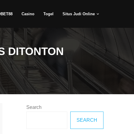
BET88
Casino
Togel
Situs Judi Online
S DITONTON
Search
SEARCH