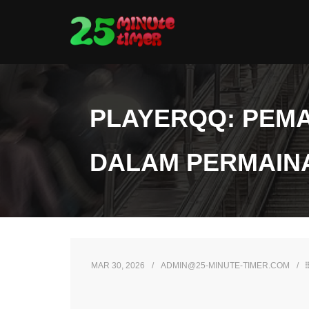
Skip
to
content
PLAYERQQ: PEMA
DALAM PERMAINA
MAR 30, 2026
ADMIN@25-MINUTE-TIMER.COM