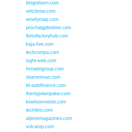
blogreborn.com
virtcitnow.com
wiselymap.com
prochatgptonline.com
forexfactoryhub.com
kaja-live.com
techcompa.com
sight-web.com
himadrigroup.com
islamroman.com
td-autofinance.com
frienlyjokerpoker.com
kowloonnslots.com
techibro.com
alpinemagazines.com
vulcanrp.com