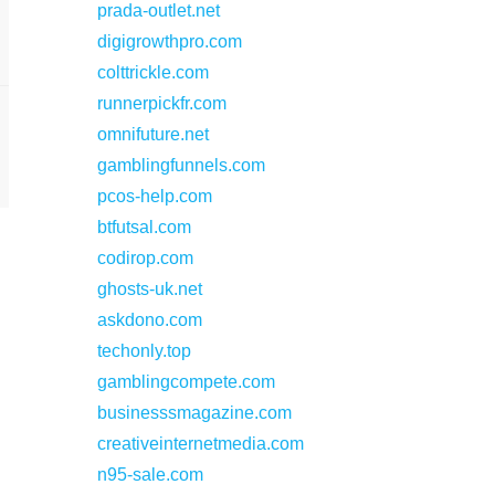
prada-outlet.net
digigrowthpro.com
colttrickle.com
runnerpickfr.com
omnifuture.net
gamblingfunnels.com
pcos-help.com
btfutsal.com
codirop.com
ghosts-uk.net
askdono.com
techonly.top
gamblingcompete.com
businesssmagazine.com
creativeinternetmedia.com
n95-sale.com