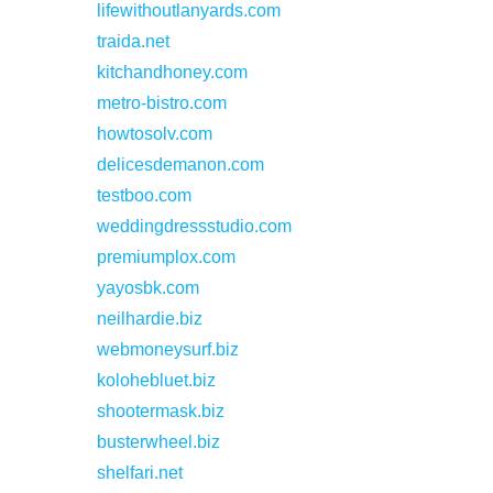
lifewithoutlanyards.com
traida.net
kitchandhoney.com
metro-bistro.com
howtosolv.com
delicesdemanon.com
testboo.com
weddingdressstudio.com
premiumplox.com
yayosbk.com
neilhardie.biz
webmoneysurf.biz
kolohebluet.biz
shootermask.biz
busterwheel.biz
shelfari.net