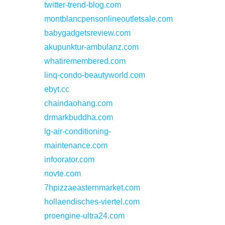
twitter-trend-blog.com
montblancpensonlineoutletsale.com
babygadgetsreview.com
akupunktur-ambulanz.com
whatiremembered.com
linq-condo-beautyworld.com
ebyt.cc
chaindaohang.com
drmarkbuddha.com
lg-air-conditioning-
maintenance.com
infoorator.com
novte.com
7hpizzaeasternmarket.com
hollaendisches-viertel.com
proengine-ultra24.com