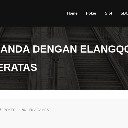
Home
Poker
Slot
SBO
 ANDA DENGAN ELANGQ
ERATAS
POKER
PKV GAMES