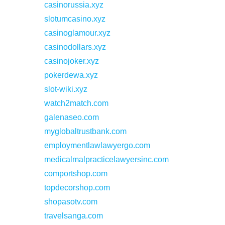
casinorussia.xyz
slotumcasino.xyz
casinoglamour.xyz
casinodollars.xyz
casinojoker.xyz
pokerdewa.xyz
slot-wiki.xyz
watch2match.com
galenaseo.com
myglobaltrustbank.com
employmentlawlawyergo.com
medicalmalpracticelawyersinc.com
comportshop.com
topdecorshop.com
shopasotv.com
travelsanga.com