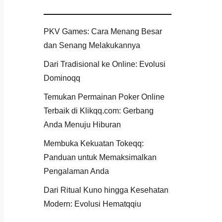
PKV Games: Cara Menang Besar
dan Senang Melakukannya
Dari Tradisional ke Online: Evolusi
Dominoqq
Temukan Permainan Poker Online
Terbaik di Klikqq.com: Gerbang
Anda Menuju Hiburan
Membuka Kekuatan Tokeqq:
Panduan untuk Memaksimalkan
Pengalaman Anda
Dari Ritual Kuno hingga Kesehatan
Modern: Evolusi Hematqqiu