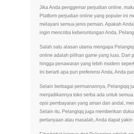
Jika Anda penggemar perjudian online, mak
Platform perjudian online yang populer in
melayani semua jenis pemain. Apakah Anda
ingin mencoba keberuntungan Anda, Pelangi
Salah satu alasan utama mengapa Pelangiqq 
online adalah pilihan game yang luas. Dari p
hingga penawaran yang lebih modern seperti
Ini berarti apa pun preferensi Anda, Anda 
Selain berbagai permainannya, Pelangiqq j
menjadikannya toko serba ada untuk semua h
opsi pembayaran yang aman dan andal, mem
Selain itu, Pelangiqq juga memberikan duku
pertanyaan atau masalah, Anda dapat yakin