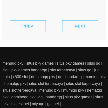
PREV
NEXT
menuqq pkv
|
situs pkv games
|
situs pkv games
|
situs qq
|
slot
|
pkv games bandarqq
|
slot terpercaya
|
situs qq
|
judi
bola
|
x500 slot
|
dominoqq pkv
|
qq
|
bandarqq
|
murniqq pkv
|
hematqq pkv
|
situs slot terpercaya
|
situs slot terpercaya
|
situs slot terpercaya
|
menuqq pkv
|
murniqq pkv
|
hematqq
pkv
|
dominoqq pkv
|
qq
|
bandarqq
|
situs pkv games
|
situs
pkv
|
majestibet
|
miyaqq
|
gajibet
|