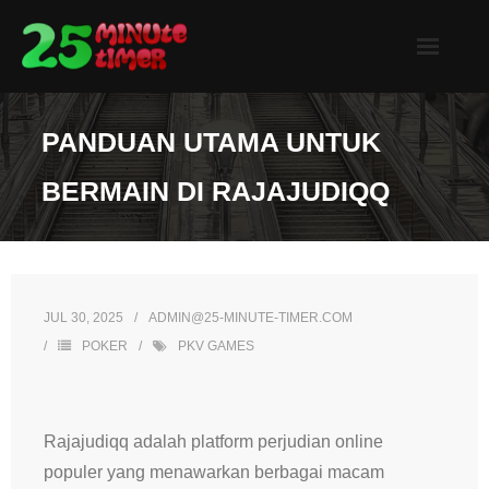
Skip
to
content
PANDUAN UTAMA UNTUK
BERMAIN DI RAJAJUDIQQ
JUL 30, 2025
ADMIN@25-MINUTE-TIMER.COM
POKER
PKV GAMES
Rajajudiqq adalah platform perjudian online
populer yang menawarkan berbagai macam